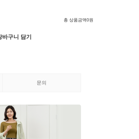
총 상품금액
0
원
장바구니 담기
문의