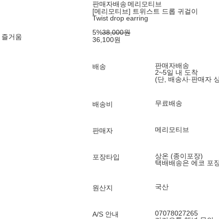
판매자배송
메리모티브
[메리모티브] 트위스트 드롭 귀걸이
Twist drop earring
5
%
38,000
원
 즐거움
36,100
원
판매자배송
배송
2~5일 내 도착
(단, 배송사·판매자 
무료배송
배송비
메리모티브
판매자
상온 (종이포장)
포장타입
택배배송은 에코 포
국산
원산지
07078027265
A/S 안내