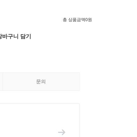
총 상품금액
0
원
장바구니 담기
문의