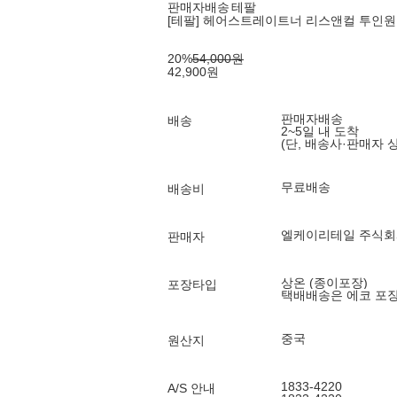
판매자배송
테팔
[테팔] 헤어스트레이트너 리스앤컬 투인원 H
20
%
54,000
원
42,900
원
판매자배송
배송
2~5일 내 도착
(단, 배송사·판매자 
무료배송
배송비
엘케이리테일 주식회
판매자
상온 (종이포장)
포장타입
택배배송은 에코 포
중국
원산지
1833-4220
A/S 안내