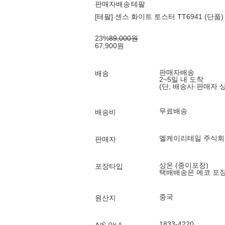
판매자배송
테팔
[테팔] 센스 화이트 토스터 TT6941 (단품)
23
%
89,000
원
67,900
원
판매자배송
배송
2~5일 내 도착
(단, 배송사·판매자 
무료배송
배송비
엘케이리테일 주식회
판매자
상온 (종이포장)
포장타입
택배배송은 에코 포
중국
원산지
1833-4220