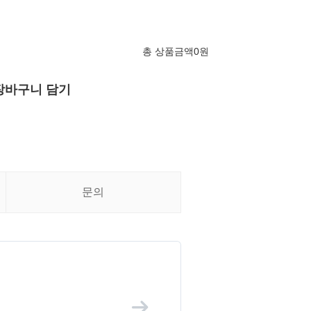
총 상품금액
0
원
장바구니 담기
문의