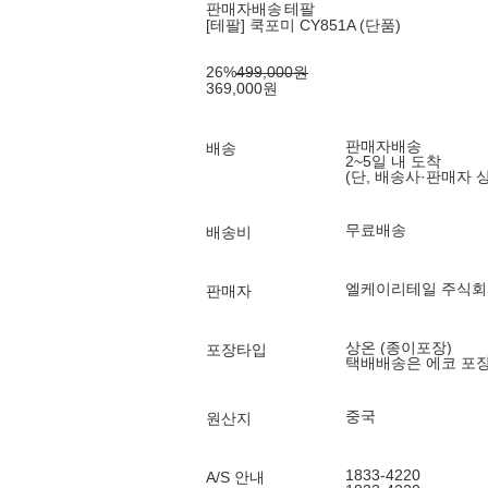
판매자배송
테팔
[테팔] 쿡포미 CY851A (단품)
26
%
499,000
원
369,000
원
판매자배송
배송
2~5일 내 도착
(단, 배송사·판매자 
무료배송
배송비
엘케이리테일 주식회
판매자
상온 (종이포장)
포장타입
택배배송은 에코 포
중국
원산지
1833-4220
A/S 안내