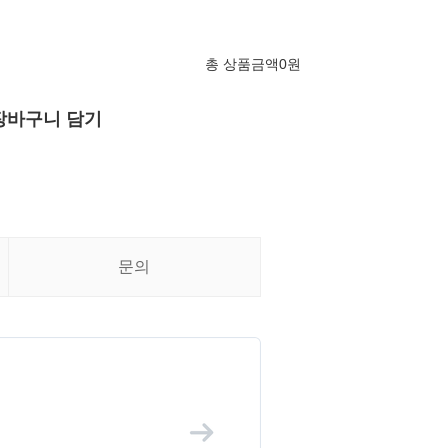
총 상품금액
0
원
장바구니 담기
문의