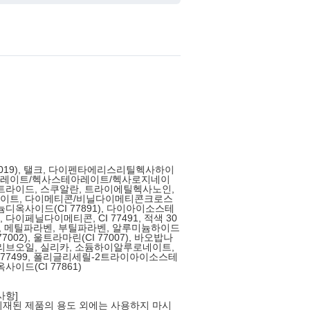
7019), 탤크, 다이펜타에리스리틸헥사하이
레이트/헥사스테아레이트/헥사로지네이
트라이드, 스쿠알란, 트라이에틸헥사노인,
이트, 다이메티콘/비닐다이메티콘크로스
디옥사이드(CI 77891), 다이아이소스테
다이페닐다이메티콘, CI 77491, 적색 30
60), 메틸파라벤, 부틸파라벤, 알루미늄하이드
7002), 울트라마린(CI 77007), 바오밥나
리브오일, 실리카, 소듐하이알루로네이트,
, CI 77499, 폴리글리세릴-2트라이아이소스테
사이드(CI 77861)
사항]
재된 제품의 용도 외에는 사용하지 마시