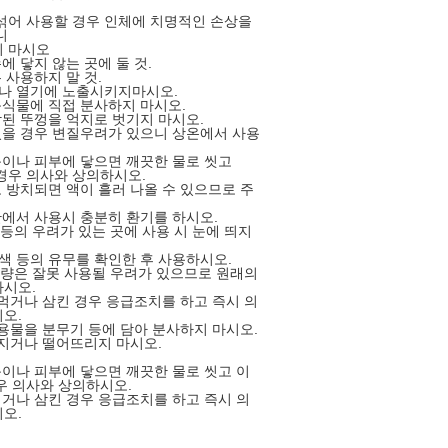
섞어 사용할 경우 인체에 치명적인 손상을
니
지 마시오
에 닿지 않는 곳에 둘 것.
 사용하지 말 것.
나 열기에 노출시키지마시오.
음식물에 직접 분사하지 마시오.
합된 뚜껑을 억지로 벗기지 마시오.
었을 경우 변질우려가 있으니 상온에서 사용
눈이나 피부에 닿으면 깨끗한 물로 씻고
경우 의사와 상의하시오.
로 방치되면 액이 흘러 나올 수 있으므로 주
간에서 사용시 충분히 환기를 하시오.
 등의 우려가 있는 곳에 사용 시 눈에 띄지
탈색 등의 유무를 확인한 후 사용하시오.
 잔량은 잘못 사용될 우려가 있으므로 원래의
시오.
 먹거나 삼킨 경우 응급조치를 하고 즉시 의
오.
내용물을 분무기 등에 담아 분사하지 마시오.
던지거나 떨어뜨리지 마시오.
눈이나 피부에 닿으면 깨끗한 물로 씻고 이
우 의사와 상의하시오.
먹거나 삼킨 경우 응급조치를 하고 즉시 의
오.