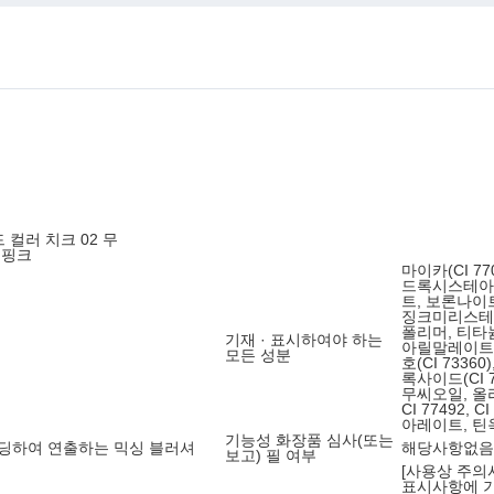
 컬러 치크 02 무
드핑크
마이카(CI 7
드록시스테아
트, 보론나이
징크미리스테
폴리머, 티타늄
기재 · 표시하여야 하는
아릴말레이트, 
모든 성분
호(CI 733
록사이드(CI 7
무씨오일, 올
CI 77492
아레이트, 틴옥
기능성 화장품 심사(또는
렌딩하여 연출하는 믹싱 블러셔
해당사항없음
보고) 필 여부
[사용상 주의
표시사항에 기