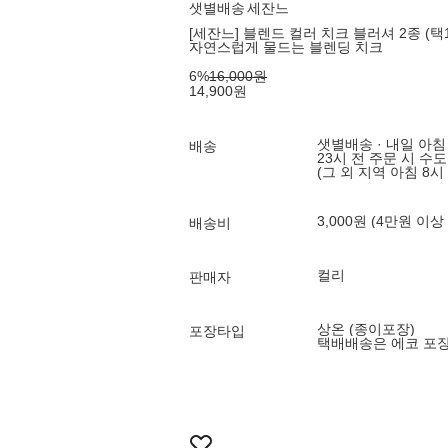
샛별배송
세잔느
[세잔느] 블렌드 컬러 치크 블러셔 2종 (택1
자연스럽게 물드는 블렌딩 치크
6
%
16,000
원
14,900
원
샛별배송 · 내일 아침
배송
23시 전 주문 시 수
(그 외 지역 아침 8시
3,000원 (4만원 이상
배송비
컬리
판매자
상온 (종이포장)
포장타입
택배배송은 에코 포