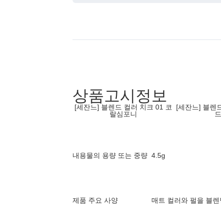
상품고시정보
[세잔느] 블렌드 컬러 치크 01 코
[세잔느] 블렌드
랄심포니
내용물의 용량 또는 중량
4.5g
제품 주요 사양
매트 컬러와 펄을 블