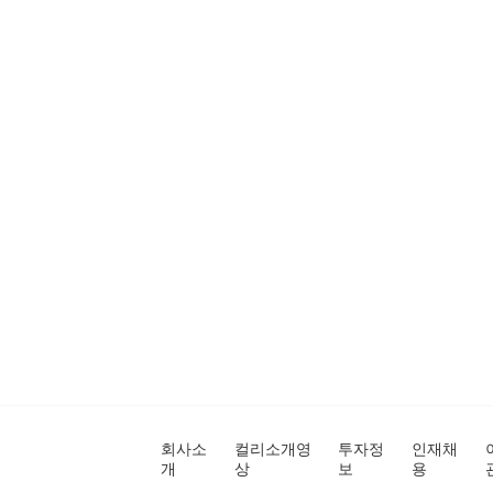
회사소
컬리소개영
투자정
인재채
개
상
보
용