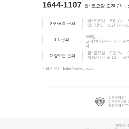
1644-1107
월~토요일 오전 7시 -
월~토요일
오전 7시 - 
카카오톡 문의
일/공휴일
오전 7시 - 
365일
1:1 문의
고객센터 운영시간에 순
다.
월~금요일
오전 9시 - 
대량주문 문의
점심시간
낮 12시 - 오
비회원 문의 :
help@kurlycorp.com
[인증범위] 컬리
(심사받지 않은 
[유효기간] 2025.0
컬리에서 