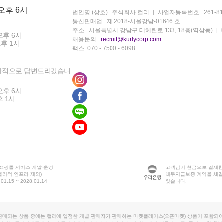
 오후 6시
법인명 (상호) : 주식회사 컬리
사업자등록번호 : 261-81
통신판매업 : 제 2018-서울강남-01646 호
주소 : 서울특별시 강남구 테헤란로 133, 18층(역삼동)
오후 6시
채용문의 :
recruit@kurlycorp.com
오후 1시
팩스: 070 - 7500 - 6098
차적으로 답변드리겠습니
오후 6시
후 1시
 쇼핑몰 서비스 개발·운영
고객님이 현금으로 결제한
물리적 인프라 제외)
채무지급보증 계약을 체
1.15 ~ 2028.01.14
있습니다.
판매되는 상품 중에는 컬리에 입점한 개별 판매자가 판매하는 마켓플레이스(오픈마켓) 상품이 포함되어