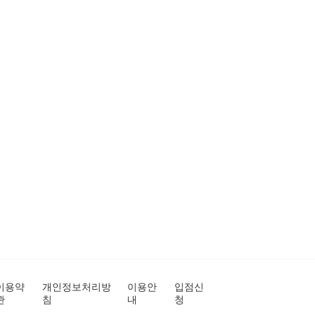
이용약
개인정보처리방
이용안
입점신
관
침
내
청