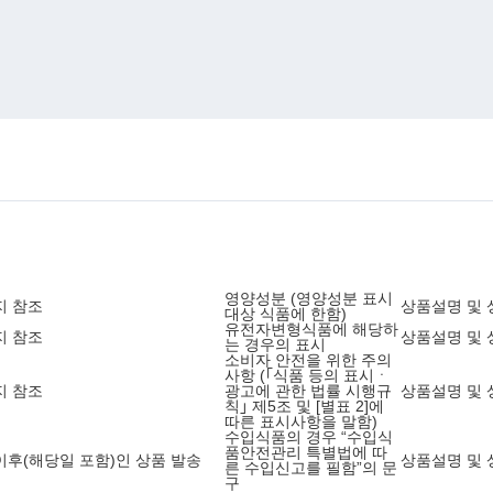
영양성분 (영양성분 표시
지 참조
상품설명 및 
대상 식품에 한함)
유전자변형식품에 해당하
지 참조
상품설명 및 
는 경우의 표시
소비자 안전을 위한 주의
사항 (｢식품 등의 표시ㆍ
지 참조
광고에 관한 법률 시행규
상품설명 및 
칙｣ 제5조 및 [별표 2]에
따른 표시사항을 말함)
수입식품의 경우 “수입식
품안전관리 특별법에 따
0 이후(해당일 포함)인 상품 발송
상품설명 및 
른 수입신고를 필함”의 문
구