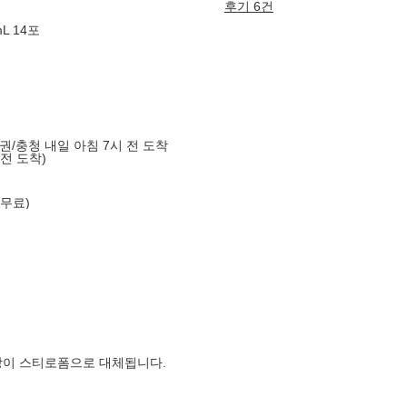
후기 6건
L 14포
도권/충청 내일 아침 7시 전 도착
 전 도착)
 무료)
장이 스티로폼으로 대체됩니다.