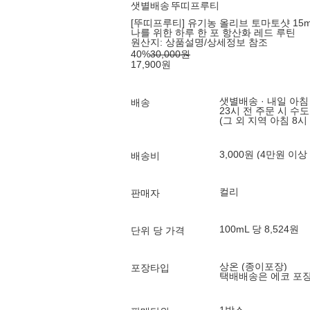
샛별배송
뚜띠프루티
[뚜띠프루티] 유기농 올리브 토마토샷 15m
나를 위한 하루 한 포 항산화 레드 루틴
원산지:
상품설명/상세정보 참조
40
%
30,000
원
17,900
원
샛별배송 · 내일 아침
배송
23시 전 주문 시 수
(그 외 지역 아침 8시
3,000원 (4만원 이상
배송비
컬리
판매자
100mL 당 8,524원
단위 당 가격
상온 (종이포장)
포장타입
택배배송은 에코 포