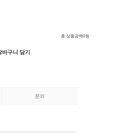
총 상품금액
0
원
장바구니 담기
문의