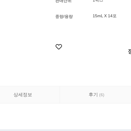
1박스
판매단위
15mL X 14포
중량/용량
상세정보
후기
(
6
)