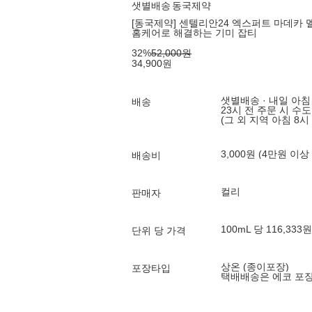
샛별배송
동국제약
[동국제약] 센텔리안24 엑스퍼트 마데카 멜
홈케어로 해결하는 기미 잡티
32
%
52,000
원
34,900
원
샛별배송 · 내일 아침
배송
23시 전 주문 시 수
(그 외 지역 아침 8시
3,000원 (4만원 이상
배송비
컬리
판매자
100mL 당 116,333원
단위 당 가격
상온 (종이포장)
포장타입
택배배송은 에코 포