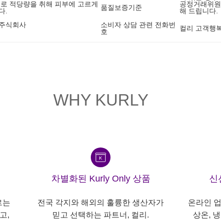
드로 적당량을 취해 피부에 고르게
공정거래위원회
품질보증기준
다.
해 드립니다.
약주식회사
소비자 상담 관련 전화번
컬리 고객행복센
호
WHY KURLY
차별화된 Kurly Only 상품
신
르는
전국 각지와 해외의 훌륭한 생산자가
온라인 업
고,
믿고 선택하는 파트너, 컬리.
상온, 