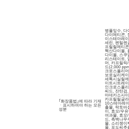
병풀잎수, 
다이메티콘, 
이스테아레이트
세린, 펜틸렌
프릴릴메티콘, 
헥산다이올, 
다이올, 스쿠
리스테이트, 
머, 카프릴
드(2,000 
크로스폴리머
보로실리케이트
세톡시실릴에
이트시트레이
인크로스폴리
씨드, 잔탄검
마데카소사이드
카프릴릴글라
｢화장품법｣에 따라 기재
10스테아레이
ㆍ표시하여야 하는 모든
출물, 락토
성분
이, 효모/우
여과물, 효
드, 측백나무
물, 소리쟁이
올, 포도씨추