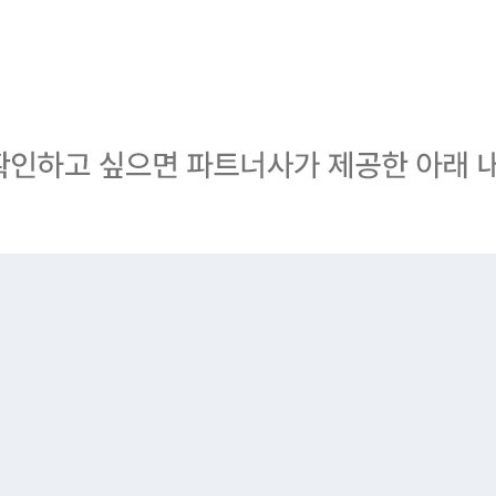
[동국제약] 해당 상품 구매 시, 센텔리안24
마데카 멜라캡처 토닝샷 앰플 1ml 5개 증정