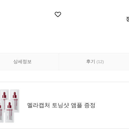
상세정보
후기
(
12
)
멜라캡처 토닝샷 앰플 증정