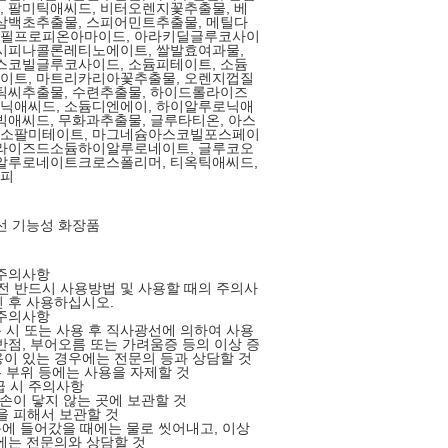
 팔미틱애씨드, 비터오렌지꽃추출물, 베
삼백초추출물, 스피어민트추출물, 메틸다
필프로피온아마이드, 아라키딜글루코사이
록시피나콜론레티노에이트, 쌀발효여과물,
스코빌글루코사이드, 소듐피테이트, 소듐
이트, 마트리카리아꽃추출물, 오렌지껍질
틱씨추출물, 수련추출물, 하이드롤라이즈
닉애씨드, 소듐디엔에이, 하이알루로닉애
빅애씨드, 무화과추출물, 글루타티온, 아스
소팔미테이트, 마그네슘아스코빌포스페이
롤라이즈드소듐하이알루로네이트, 글루코오
이알루로네이트크로스폴리머, 티옥틱애씨드,
피
선 기능성 화장품
 주의사항
용 전 반드시 사용방법 및 사용할 때의 주의사
 후 사용하십시오.
 주의사항
용 시 또는 사용 후 직사광선에 의하여 사용
반점, 부어오름 또는 가려움증 등의 이상 증
이 있는 경우에는 전문의 등과 상담할 것
는 부위 등에는 사용을 자제할 것
급 시 주의사항
 손이 닿지 않는 곳에 보관할 것
을 피해서 보관할 것
눈에 들어갔을 때에는 물로 씻어내고, 이상
에는 전문의와 상담할 것