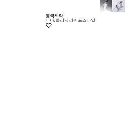
+10% 쿠폰
동국제약
더마/클리닉
라이프스타일