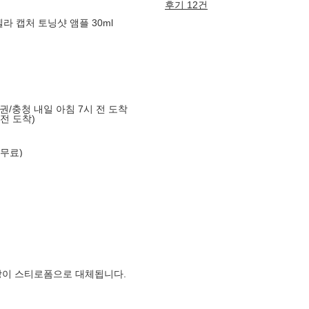
후기 12건
라 캡처 토닝샷 앰플 30ml
도권/충청 내일 아침 7시 전 도착
 전 도착)
 무료)
장이 스티로폼으로 대체됩니다.