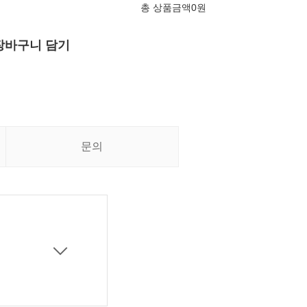
총 상품금액
0
원
장바구니 담기
문의