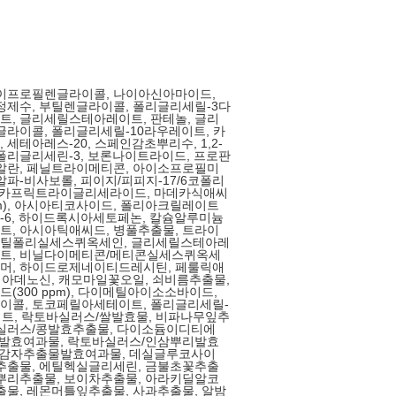
다이프로필렌글라이콜, 나이아신아마이드,
정제수, 부틸렌글라이콜, 폴리글리세릴-3다
, 글리세릴스테아레이트, 판테놀, 글리
글라이콜, 폴리글리세릴-10라우레이트, 카
세테아레스-20, 스페인감초뿌리수, 1,2-
폴리글리세린-3, 보론나이트라이드, 프로판
알란, 페닐트라이메티콘, 아이소프로필미
알파-비사보롤, 피이지/피피지-17/6코폴리
릭/카프릭트라이글리세라이드, 마데카식애씨
ppm), 아시아티코사이드, 폴리아크릴레이트
-6, 하이드록시아세토페논, 칼슘알루미늄
, 아시아틱애씨드, 병풀추출물, 트라이
틸폴리실세스퀴옥세인, 글리세릴스테아레
트, 비닐다이메티콘/메티콘실세스퀴옥세
머, 하이드로제네이티드레시틴, 페룰릭애
, 아데노신, 캐모마일꽃오일, 쇠비름추출물,
(300 ppm), 다이메틸아이소소바이드,
이콜, 토코페릴아세테이트, 폴리글리세릴-
트, 락토바실러스/쌀발효물, 비파나무잎추
바실러스/콩발효추출물, 다이소듐이디티에
유발효여과물, 락토바실러스/인삼뿌리발효
모/감자추출물발효여과물, 데실글루코사이
추출물, 에틸헥실글리세린, 금불초꽃추출
뿌리추출물, 보이차추출물, 아라키딜알코
출물, 레몬머틀잎추출물, 사과추출물, 알밤