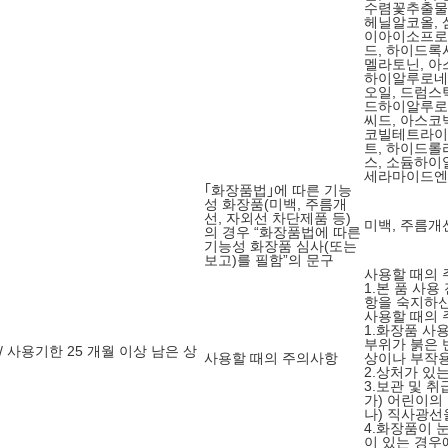
수렴꽃추출물,
헤닐알코올, 
이아이소프로
드, 하이드
멜라토닌, 아
하이알루로네
오일, 드럼스
드하이알루로
씨드, 아스코
코빌테트라이
트, 하이드
스, 소듐하
세라마이드엔
｢화장품법｣에 따른 기능
성 화장품(미백, 주름개
선, 자외선 차단제품 등)
미백, 주름개
의 경우 “화장품법에 따른
기능성 화장품 심사(또는
보고)를 필함”의 문구
사용할 때의
1.본 품 사
항을 숙지하신
사용할 때의
1.화장품 사
부위가 붉은 
/ 사용기한 25 개월 이상 남은 상
사용할 때의 주의사항
상이나 부작용
2.상처가 있
3.보관 및 취
가) 어린이의
나) 직사광선
4.화장품이 
이 있는 경우