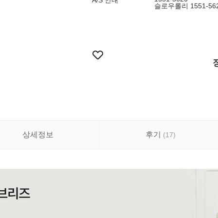
A/S 안내
슬로우롤리 1551-56
상세정보
후기
(
17
)