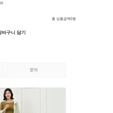
20
총 상품금액
0
원
장바구니 담기
문의