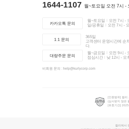
1644-1107
월~토요일 오전 7시 -
월~토요일
오전 7시 - 
카카오톡 문의
일/공휴일
오전 7시 - 
365일
1:1 문의
고객센터 운영시간에 순
다.
월~금요일
오전 9시 - 
대량주문 문의
점심시간
낮 12시 - 오
비회원 문의 :
help@kurlycorp.com
[인증범위] 컬리
(심사받지 않은 
[유효기간] 2025.0
컬리에서 