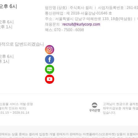
 오후 6시
법인명 (상호) : 주식회사 컬리
사업자등록번호 : 261-81
통신판매업 : 제 2018-서울강남-01646 호
주소 : 서울특별시 강남구 테헤란로 133, 18층(역삼동)
오후 6시
채용문의 :
recruit@kurlycorp.com
오후 1시
팩스: 070 - 7500 - 6098
차적으로 답변드리겠습니
오후 6시
후 1시
 쇼핑몰 서비스 개발·운영
고객님이 현금으로 결제한
물리적 인프라 제외)
채무지급보증 계약을 체
1.15 ~ 2028.01.14
있습니다.
판매되는 상품 중에는 컬리에 입점한 개별 판매자가 판매하는 마켓플레이스(오픈마켓) 상품이 포함되어