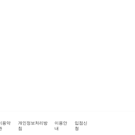
이용약
개인정보처리방
이용안
입점신
관
침
내
청