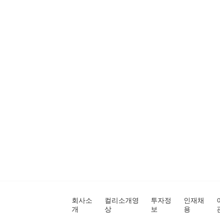
회사소
컬리소개영
투자정
인재채
개
상
보
용