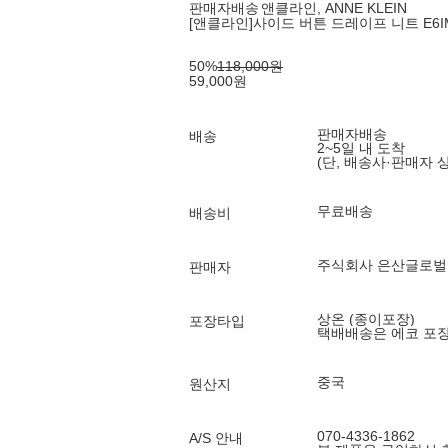
판매자배송
앤클라인, ANNE KLEIN
[앤클라인]사이드 버튼 드레이프 니트 E6I
50
%
118,000
원
59,000
원
판매자배송
배송
2~5일 내 도착
(단, 배송사·판매자 
무료배송
배송비
주식회사 은산글로벌
판매자
상온 (종이포장)
포장타입
택배배송은 에코 포
중국
원산지
070-4336-1862
A/S 안내