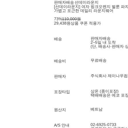
판매자배송
선데이라운지
[선데이라운지] 여자 핑크오렌지 벌룬 파
가볍고 포근한 데일리 라운지웨어
73
%
110,000
원
29,438
원
상품 쿠폰 적용가
판매자배송
배송
2~5일 내 도착
(단, 배송사·판매자 
무료배송
배송비
주식회사 제이나우
판매자
상온 (종이포장)
포장타입
택배배송은 에코 포
베트남
원산지
02-6925-0733
A/S 안내