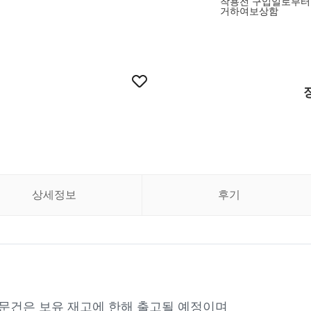
착용전 구입일로부터
거하여보상함
상세정보
후기
주문건은 보유 재고에 한해 출고될 예정이며