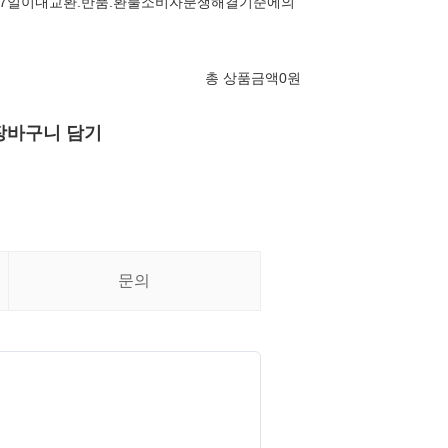
7일이내교환.반품.환불소비자분쟁해결기준에의
총 상품금액
0
원
장바구니 담기
문의