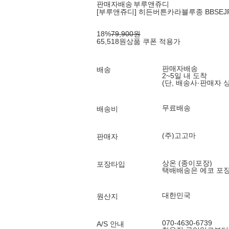
판매자배송
부루앤쥬디
[부루앤쥬디] 히든버튼카라블루종 BBSEJP
18
%
79,900
원
65,518
원
상품 쿠폰 적용가
판매자배송
배송
2~5일 내 도착
(단, 배송사·판매자 
무료배송
배송비
(주)고고마
판매자
상온 (종이포장)
포장타입
택배배송은 에코 포
대한민국
원산지
070-4630-6739
A/S 안내