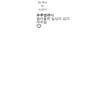
부루앤쥬디
컬러풀한 일상의 감각
캐주얼