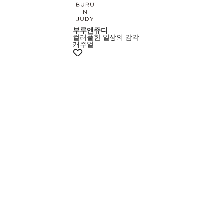
부루앤쥬디
컬러풀한 일상의 감각
캐주얼