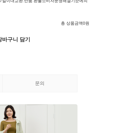
7일이내교환.반품.환불소비자분쟁해결기준에의
총 상품금액
0
원
장바구니 담기
문의