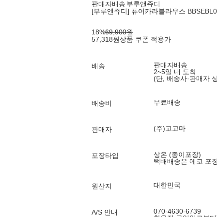
판매자배송
부루앤쥬디
[부루앤쥬디] 퓨어카라블라우스 BBSEBL0
18
%
69,900
원
57,318
원
상품 쿠폰 적용가
판매자배송
배송
2~5일 내 도착
(단, 배송사·판매자 
무료배송
배송비
(주)고고마
판매자
상온 (종이포장)
포장타입
택배배송은 에코 포
대한민국
원산지
070-4630-6739
A/S 안내