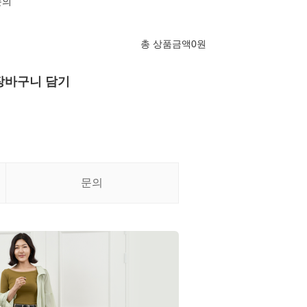
문의
총 상품금액
0
원
장바구니 담기
문의