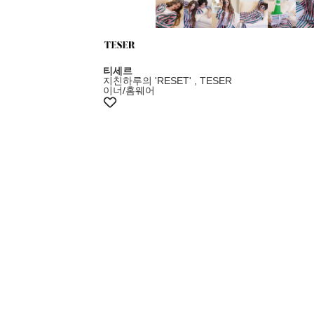
티세르
지친하루의 'RESET' , TESER
이너/홈웨어