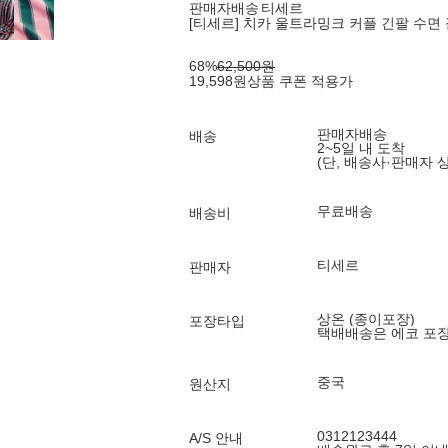
판매자배송
티세르
[티세르] 치카 울트라밍크 커플 긴팔 수면
68
%
62,500
원
19,598
원
상품 쿠폰 적용가
판매자배송
배송
2~5일 내 도착
(단, 배송사·판매자 
무료배송
배송비
티세르
판매자
상온 (종이포장)
포장타입
택배배송은 에코 포
중국
원산지
0312123444
A/S 안내