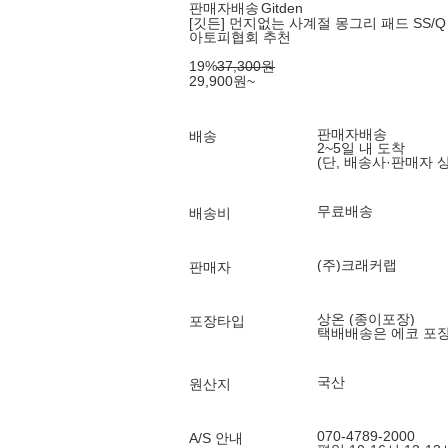
판매자배송
Gitden
[깃든] 먼지없는 사계절 몽그리 패드 SS/Q 
아토피협회 추천
19
%
37,300
원
29,900
원
~
판매자배송
배송
2~5일 내 도착
(단, 배송사·판매자 
무료배송
배송비
(주)크래커랩
판매자
상온 (종이포장)
포장타입
택배배송은 에코 포
국산
원산지
070-4789-2000
A/S 안내