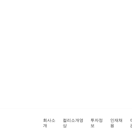
회사소
컬리소개영
투자정
인재채
개
상
보
용