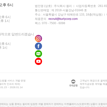
 오후 6시
법인명 (상호) : 주식회사 컬리
사업자등록번호 : 261-81
통신판매업 : 제 2018-서울강남-01646 호
주소 : 서울특별시 강남구 테헤란로 133, 18층(역삼동)
오후 6시
채용문의 :
recruit@kurlycorp.com
오후 1시
팩스: 070 - 7500 - 6098
차적으로 답변드리겠습니
오후 6시
후 1시
 쇼핑몰 서비스 개발·운영
고객님이 현금으로 결제한
물리적 인프라 제외)
채무지급보증 계약을 체
1.15 ~ 2028.01.14
있습니다.
판매되는 상품 중에는 컬리에 입점한 개별 판매자가 판매하는 마켓플레이스(오픈마켓) 상품이 포함되어