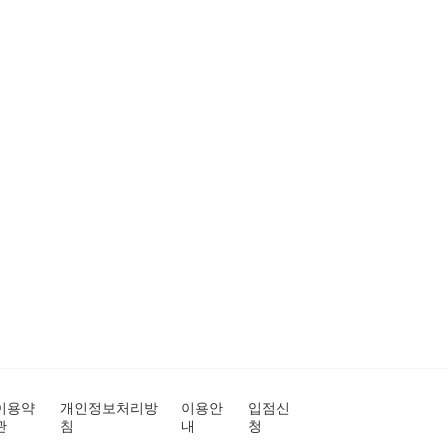
이용약
개인정보처리방
이용안
입점신
관
침
내
청