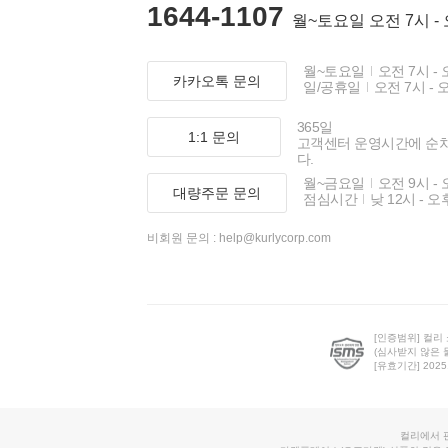
1644-1107
월~토요일 오전 7시 -
월~토요일
오전 7시 - 
카카오톡 문의
일/공휴일
오전 7시 - 
365일
1:1 문의
고객센터 운영시간에 순
다.
월~금요일
오전 9시 - 
대량주문 문의
점심시간
낮 12시 - 오
비회원 문의 :
help@kurlycorp.com
[인증범위] 컬리
(심사받지 않은 
[유효기간] 2025.0
컬리에서 