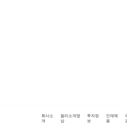
회사소
컬리소개영
투자정
인재채
개
상
보
용