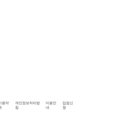
이용약
개인정보처리방
이용안
입점신
관
침
내
청