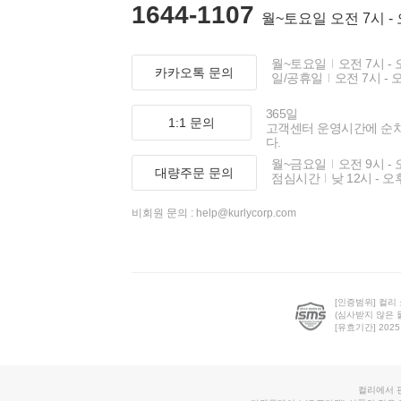
1644-1107
월~토요일 오전 7시 -
월~토요일
오전 7시 - 
카카오톡 문의
일/공휴일
오전 7시 - 
365일
1:1 문의
고객센터 운영시간에 순
다.
월~금요일
오전 9시 - 
대량주문 문의
점심시간
낮 12시 - 오
비회원 문의 :
help@kurlycorp.com
[인증범위] 컬리
(심사받지 않은 
[유효기간] 2025.0
컬리에서 