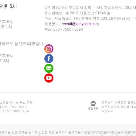
 오후 6시
법인명 (상호) : 주식회사 컬리
사업자등록번호 : 261-81
통신판매업 : 제 2018-서울강남-01646 호
주소 : 서울특별시 강남구 테헤란로 133, 18층(역삼동)
오후 6시
채용문의 :
recruit@kurlycorp.com
오후 1시
팩스: 070 - 7500 - 6098
차적으로 답변드리겠습니
오후 6시
후 1시
 쇼핑몰 서비스 개발·운영
고객님이 현금으로 결제한
물리적 인프라 제외)
채무지급보증 계약을 체
1.15 ~ 2028.01.14
있습니다.
판매되는 상품 중에는 컬리에 입점한 개별 판매자가 판매하는 마켓플레이스(오픈마켓) 상품이 포함되어