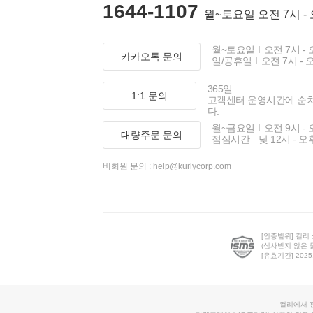
1644-1107
월~토요일 오전 7시 -
월~토요일
오전 7시 - 
카카오톡 문의
일/공휴일
오전 7시 - 
365일
1:1 문의
고객센터 운영시간에 순
다.
월~금요일
오전 9시 - 
대량주문 문의
점심시간
낮 12시 - 오
비회원 문의 :
help@kurlycorp.com
[인증범위] 컬리
(심사받지 않은 
[유효기간] 2025.0
컬리에서 