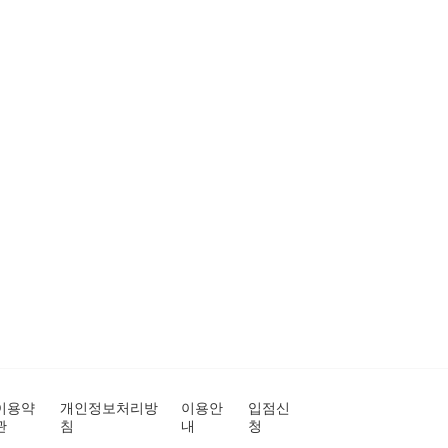
이용약
개인정보처리방
이용안
입점신
관
침
내
청