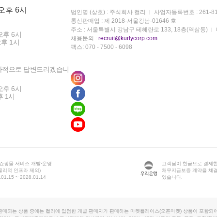
 오후 6시
법인명 (상호) : 주식회사 컬리
사업자등록번호 : 261-81
통신판매업 : 제 2018-서울강남-01646 호
주소 : 서울특별시 강남구 테헤란로 133, 18층(역삼동)
오후 6시
채용문의 :
recruit@kurlycorp.com
오후 1시
팩스: 070 - 7500 - 6098
차적으로 답변드리겠습니
오후 6시
후 1시
 쇼핑몰 서비스 개발·운영
고객님이 현금으로 결제한
물리적 인프라 제외)
채무지급보증 계약을 체
1.15 ~ 2028.01.14
있습니다.
판매되는 상품 중에는 컬리에 입점한 개별 판매자가 판매하는 마켓플레이스(오픈마켓) 상품이 포함되어