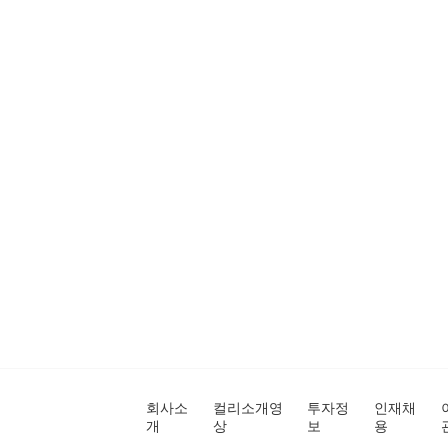
회사소
컬리소개영
투자정
인재채
개
상
보
용