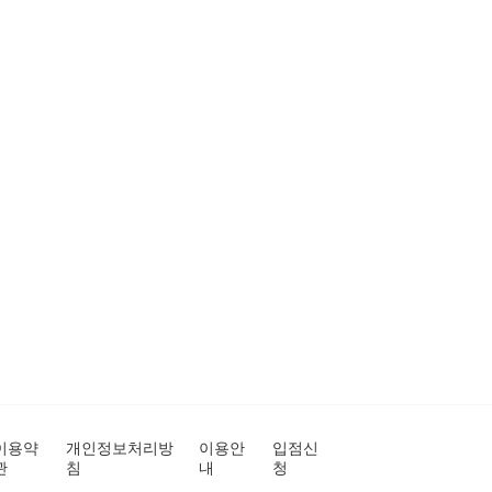
이용약
개인정보처리방
이용안
입점신
관
침
내
청