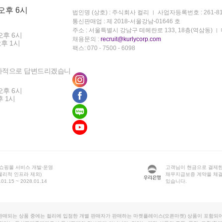
 오후 6시
법인명 (상호) : 주식회사 컬리
사업자등록번호 : 261-81
통신판매업 : 제 2018-서울강남-01646 호
주소 : 서울특별시 강남구 테헤란로 133, 18층(역삼동)
오후 6시
채용문의 :
recruit@kurlycorp.com
오후 1시
팩스: 070 - 7500 - 6098
차적으로 답변드리겠습니
오후 6시
후 1시
 쇼핑몰 서비스 개발·운영
고객님이 현금으로 결제한
물리적 인프라 제외)
채무지급보증 계약을 체
1.15 ~ 2028.01.14
있습니다.
판매되는 상품 중에는 컬리에 입점한 개별 판매자가 판매하는 마켓플레이스(오픈마켓) 상품이 포함되어