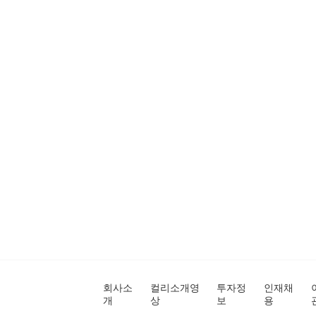
회사소
컬리소개영
투자정
인재채
개
상
보
용