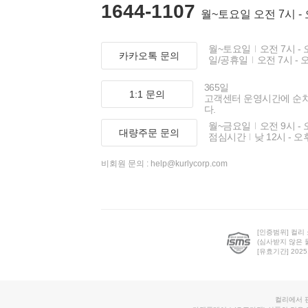
1644-1107
월~토요일 오전 7시 -
월~토요일
오전 7시 - 
카카오톡 문의
일/공휴일
오전 7시 - 
365일
1:1 문의
고객센터 운영시간에 순
다.
월~금요일
오전 9시 - 
대량주문 문의
점심시간
낮 12시 - 오
비회원 문의 :
help@kurlycorp.com
[인증범위] 컬리
(심사받지 않은 
[유효기간] 2025.0
컬리에서 