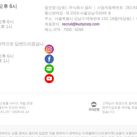
 오후 6시
법인명 (상호) : 주식회사 컬리
사업자등록번호 : 261-81
통신판매업 : 제 2018-서울강남-01646 호
주소 : 서울특별시 강남구 테헤란로 133, 18층(역삼동)
오후 6시
채용문의 :
recruit@kurlycorp.com
오후 1시
팩스: 070 - 7500 - 6098
차적으로 답변드리겠습니
오후 6시
후 1시
 쇼핑몰 서비스 개발·운영
고객님이 현금으로 결제한
물리적 인프라 제외)
채무지급보증 계약을 체
1.15 ~ 2028.01.14
있습니다.
판매되는 상품 중에는 컬리에 입점한 개별 판매자가 판매하는 마켓플레이스(오픈마켓) 상품이 포함되어