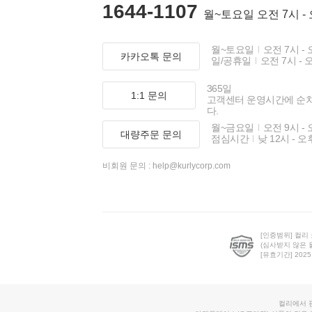
1644-1107
월~토요일 오전 7시 -
월~토요일
오전 7시 - 
카카오톡 문의
일/공휴일
오전 7시 - 
365일
1:1 문의
고객센터 운영시간에 순
다.
월~금요일
오전 9시 - 
대량주문 문의
점심시간
낮 12시 - 오
비회원 문의 :
help@kurlycorp.com
[인증범위] 컬리
(심사받지 않은 
[유효기간] 2025.0
컬리에서 