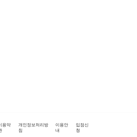
이용약
개인정보처리방
이용안
입점신
관
침
내
청