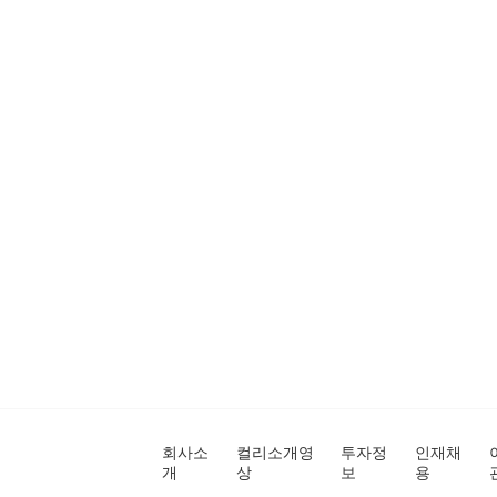
회사소
컬리소개영
투자정
인재채
개
상
보
용