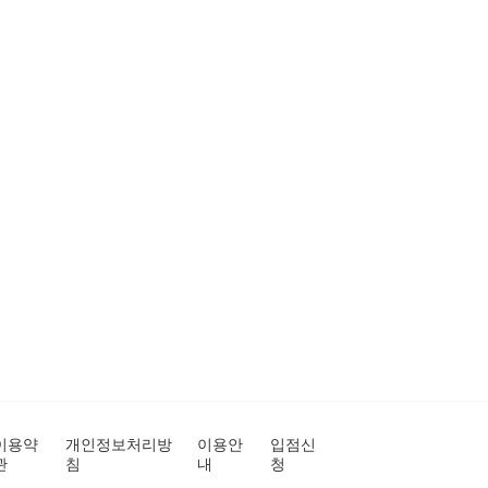
이용약
개인정보처리방
이용안
입점신
관
침
내
청