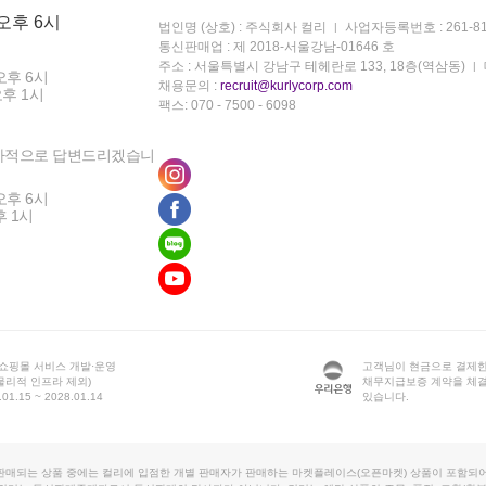
 오후 6시
법인명 (상호) : 주식회사 컬리
사업자등록번호 : 261-81
통신판매업 : 제 2018-서울강남-01646 호
주소 : 서울특별시 강남구 테헤란로 133, 18층(역삼동)
오후 6시
채용문의 :
recruit@kurlycorp.com
오후 1시
팩스: 070 - 7500 - 6098
차적으로 답변드리겠습니
오후 6시
후 1시
 쇼핑몰 서비스 개발·운영
고객님이 현금으로 결제한
물리적 인프라 제외)
채무지급보증 계약을 체
1.15 ~ 2028.01.14
있습니다.
판매되는 상품 중에는 컬리에 입점한 개별 판매자가 판매하는 마켓플레이스(오픈마켓) 상품이 포함되어