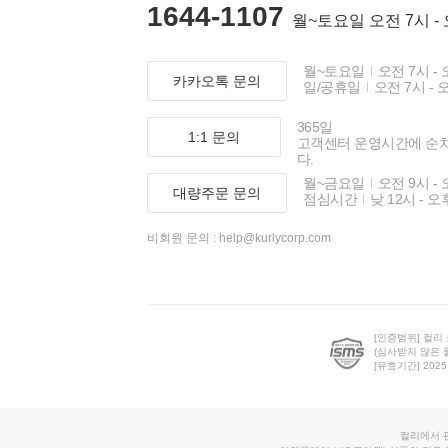
1644-1107
월~토요일 오전 7시 -
월~토요일
오전 7시 - 
카카오톡 문의
일/공휴일
오전 7시 - 
365일
1:1 문의
고객센터 운영시간에 순
다.
월~금요일
오전 9시 - 
대량주문 문의
점심시간
낮 12시 - 오
비회원 문의 :
help@kurlycorp.com
[인증범위] 컬리
(심사받지 않은 
[유효기간] 2025.0
컬리에서 