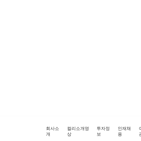
회사소
컬리소개영
투자정
인재채
개
상
보
용