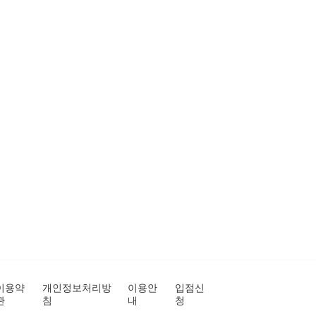
이용약
개인정보처리방
이용안
입점신
관
침
내
청