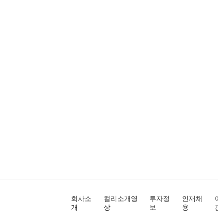
회사소
컬리소개영
투자정
인재채
개
상
보
용