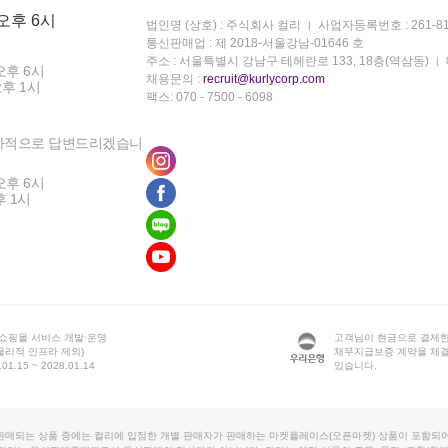
 오후 6시
법인명 (상호) : 주식회사 컬리
사업자등록번호 : 261-81
통신판매업 : 제 2018-서울강남-01646 호
주소 : 서울특별시 강남구 테헤란로 133, 18층(역삼동)
오후 6시
채용문의 :
recruit@kurlycorp.com
오후 1시
팩스: 070 - 7500 - 6098
차적으로 답변드리겠습니
오후 6시
후 1시
 쇼핑몰 서비스 개발·운영
고객님이 현금으로 결제한
물리적 인프라 제외)
채무지급보증 계약을 체
1.15 ~ 2028.01.14
있습니다.
판매되는 상품 중에는 컬리에 입점한 개별 판매자가 판매하는 마켓플레이스(오픈마켓) 상품이 포함되어