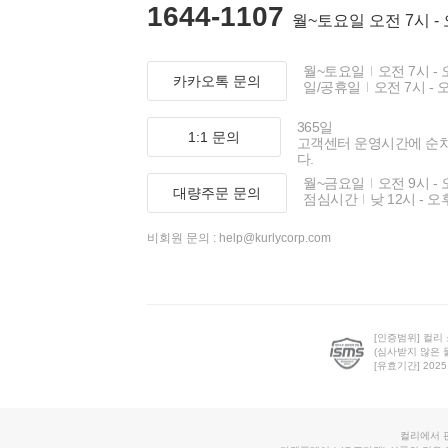
1644-1107
월~토요일 오전 7시 -
월~토요일
오전 7시 - 
카카오톡 문의
일/공휴일
오전 7시 - 
365일
1:1 문의
고객센터 운영시간에 순
다.
월~금요일
오전 9시 - 
대량주문 문의
점심시간
낮 12시 - 오
비회원 문의 :
help@kurlycorp.com
[인증범위] 컬리
(심사받지 않은 
[유효기간] 2025.0
컬리에서 