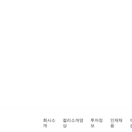
회사소
컬리소개영
투자정
인재채
개
상
보
용