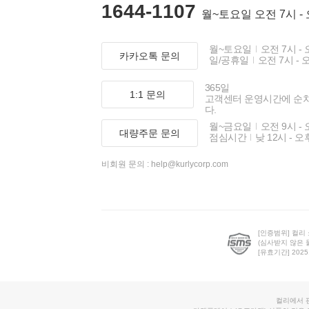
1644-1107
월~토요일 오전 7시 -
월~토요일
오전 7시 - 
카카오톡 문의
일/공휴일
오전 7시 - 
365일
1:1 문의
고객센터 운영시간에 순
다.
월~금요일
오전 9시 - 
대량주문 문의
점심시간
낮 12시 - 오
비회원 문의 :
help@kurlycorp.com
[인증범위] 컬리
(심사받지 않은 
[유효기간] 2025.0
컬리에서 