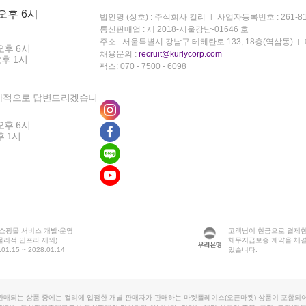
 오후 6시
법인명 (상호) : 주식회사 컬리
사업자등록번호 : 261-81
통신판매업 : 제 2018-서울강남-01646 호
주소 : 서울특별시 강남구 테헤란로 133, 18층(역삼동)
오후 6시
채용문의 :
recruit@kurlycorp.com
오후 1시
팩스: 070 - 7500 - 6098
차적으로 답변드리겠습니
오후 6시
후 1시
 쇼핑몰 서비스 개발·운영
고객님이 현금으로 결제한
물리적 인프라 제외)
채무지급보증 계약을 체
1.15 ~ 2028.01.14
있습니다.
판매되는 상품 중에는 컬리에 입점한 개별 판매자가 판매하는 마켓플레이스(오픈마켓) 상품이 포함되어