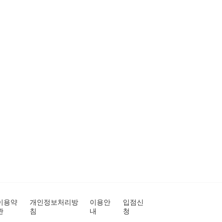
이용약
개인정보처리방
이용안
입점신
관
침
내
청