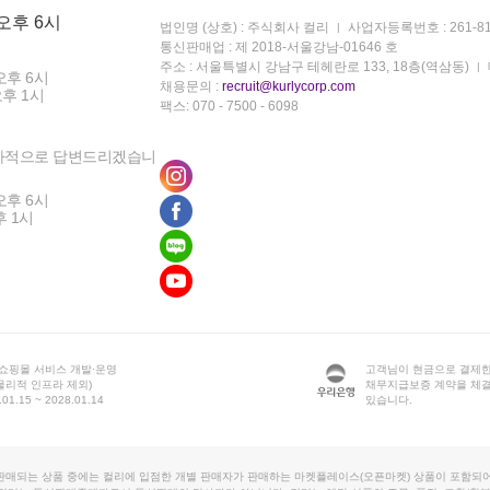
 오후 6시
법인명 (상호) : 주식회사 컬리
사업자등록번호 : 261-81
통신판매업 : 제 2018-서울강남-01646 호
주소 : 서울특별시 강남구 테헤란로 133, 18층(역삼동)
오후 6시
채용문의 :
recruit@kurlycorp.com
오후 1시
팩스: 070 - 7500 - 6098
차적으로 답변드리겠습니
오후 6시
후 1시
 쇼핑몰 서비스 개발·운영
고객님이 현금으로 결제한
물리적 인프라 제외)
채무지급보증 계약을 체
1.15 ~ 2028.01.14
있습니다.
판매되는 상품 중에는 컬리에 입점한 개별 판매자가 판매하는 마켓플레이스(오픈마켓) 상품이 포함되어