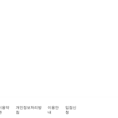
이용약
개인정보처리방
이용안
입점신
관
침
내
청