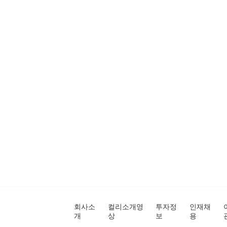
회사소
컬리소개영
투자정
인재채
개
상
보
용