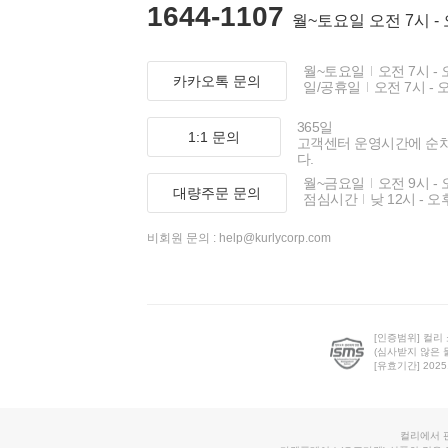
1644-1107
월~토요일 오전 7시 -
월~토요일
오전 7시 - 
카카오톡 문의
일/공휴일
오전 7시 - 
365일
1:1 문의
고객센터 운영시간에 순
다.
월~금요일
오전 9시 - 
대량주문 문의
점심시간
낮 12시 - 오
비회원 문의 :
help@kurlycorp.com
[인증범위] 컬리
(심사받지 않은 
[유효기간] 2025.0
컬리에서 