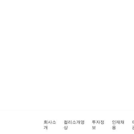
회사소
컬리소개영
투자정
인재채
개
상
보
용