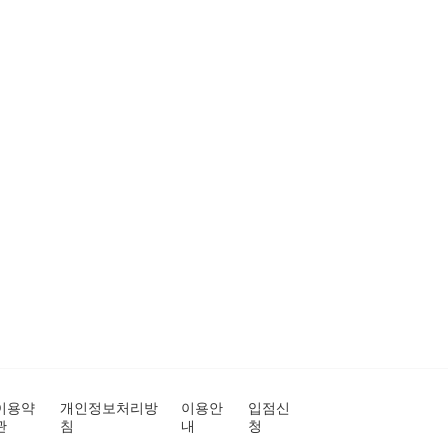
이용약
개인정보처리방
이용안
입점신
관
침
내
청