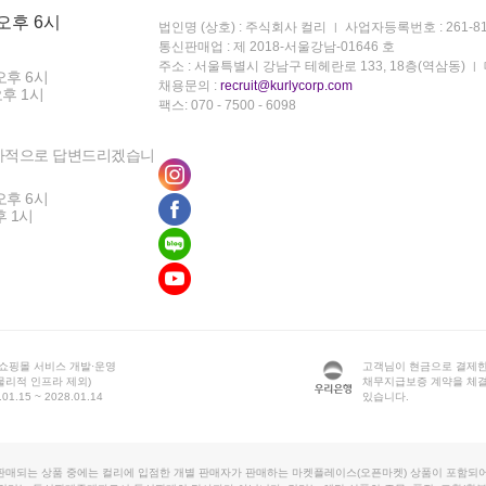
 오후 6시
법인명 (상호) : 주식회사 컬리
사업자등록번호 : 261-81
통신판매업 : 제 2018-서울강남-01646 호
주소 : 서울특별시 강남구 테헤란로 133, 18층(역삼동)
오후 6시
채용문의 :
recruit@kurlycorp.com
오후 1시
팩스: 070 - 7500 - 6098
차적으로 답변드리겠습니
오후 6시
후 1시
 쇼핑몰 서비스 개발·운영
고객님이 현금으로 결제한
물리적 인프라 제외)
채무지급보증 계약을 체
1.15 ~ 2028.01.14
있습니다.
판매되는 상품 중에는 컬리에 입점한 개별 판매자가 판매하는 마켓플레이스(오픈마켓) 상품이 포함되어