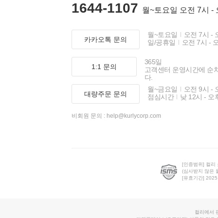
1644-1107
월~토요일 오전 7시 -
월~토요일
오전 7시 - 
카카오톡 문의
일/공휴일
오전 7시 - 
365일
1:1 문의
고객센터 운영시간에 순
다.
월~금요일
오전 9시 - 
대량주문 문의
점심시간
낮 12시 - 오
비회원 문의 :
help@kurlycorp.com
[인증범위] 컬리
(심사받지 않은 
[유효기간] 2025.0
컬리에서 