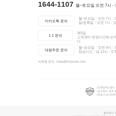
1644-1107
월~토요일 오전 7시 -
월~토요일
오전 7시 - 
카카오톡 문의
일/공휴일
오전 7시 - 
365일
1:1 문의
고객센터 운영시간에 순
다.
월~금요일
오전 9시 - 
대량주문 문의
점심시간
낮 12시 - 오
비회원 문의 :
help@kurlycorp.com
[인증범위] 컬리
(심사받지 않은 
[유효기간] 2025.0
컬리에서 