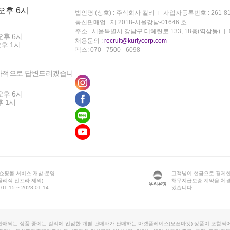
 오후 6시
법인명 (상호) : 주식회사 컬리
사업자등록번호 : 261-81
통신판매업 : 제 2018-서울강남-01646 호
주소 : 서울특별시 강남구 테헤란로 133, 18층(역삼동)
오후 6시
채용문의 :
recruit@kurlycorp.com
오후 1시
팩스: 070 - 7500 - 6098
차적으로 답변드리겠습니
오후 6시
후 1시
 쇼핑몰 서비스 개발·운영
고객님이 현금으로 결제한
물리적 인프라 제외)
채무지급보증 계약을 체
1.15 ~ 2028.01.14
있습니다.
판매되는 상품 중에는 컬리에 입점한 개별 판매자가 판매하는 마켓플레이스(오픈마켓) 상품이 포함되어