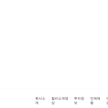
회사소
컬리소개영
투자정
인재채
개
상
보
용