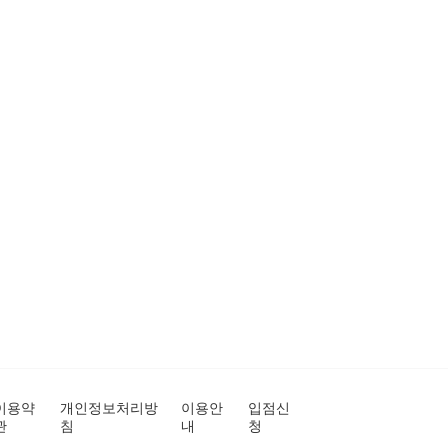
이용약
개인정보처리방
이용안
입점신
관
침
내
청