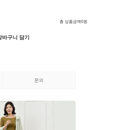
총 상품금액
0
원
장바구니 담기
문의