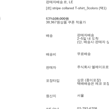
판매자배송
르, LE
[르] stripe collared T-shirt_3colors (택1)
룩
63
%
108,000
원
38,967
원
상품 쿠폰 적용가
판매자배송
배송
2~5일 내 도착
(단, 배송사·판매자 
무료배송
배송비
주식회사 엘에이프
판매자
상온 (종이포장)
포장타입
택배배송은 에코 포
서울
원산지
02-792-6708