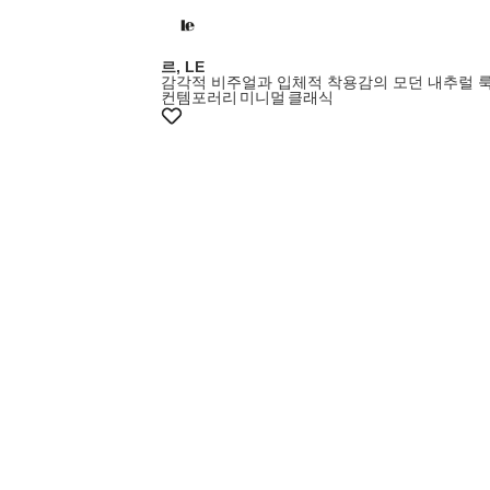
르, LE
감각적 비주얼과 입체적 착용감의 모던 내추럴 
컨템포러리
미니멀
클래식