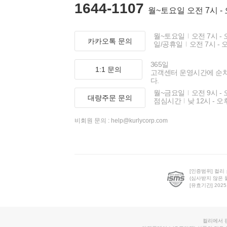
1644-1107
월~토요일 오전 7시 -
월~토요일
오전 7시 - 
카카오톡 문의
일/공휴일
오전 7시 - 
365일
1:1 문의
고객센터 운영시간에 순
다.
월~금요일
오전 9시 - 
대량주문 문의
점심시간
낮 12시 - 오
비회원 문의 :
help@kurlycorp.com
[인증범위] 컬리
(심사받지 않은 
[유효기간] 2025.0
컬리에서 