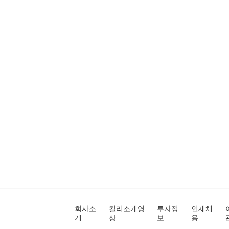
회사소
컬리소개영
투자정
인재채
개
상
보
용