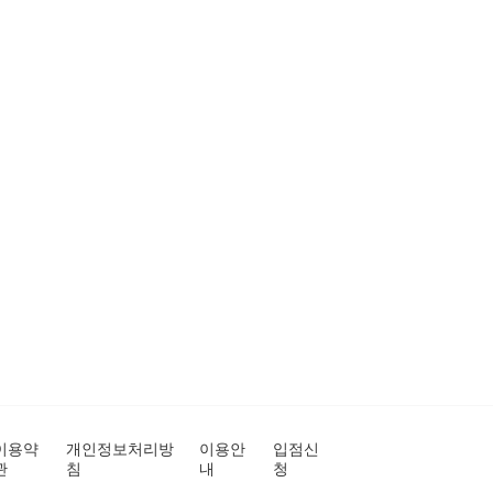
이용약
개인정보처리방
이용안
입점신
관
침
내
청