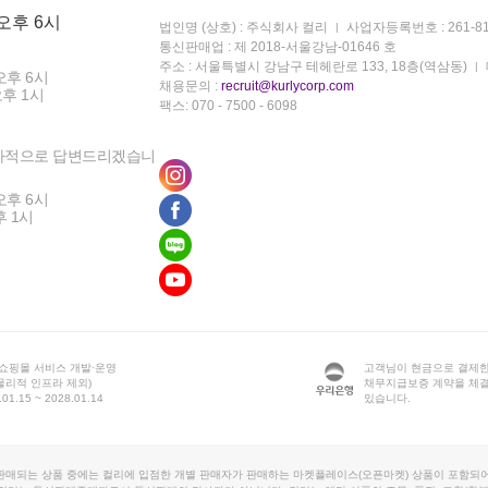
 오후 6시
법인명 (상호) : 주식회사 컬리
사업자등록번호 : 261-81
통신판매업 : 제 2018-서울강남-01646 호
주소 : 서울특별시 강남구 테헤란로 133, 18층(역삼동)
오후 6시
채용문의 :
recruit@kurlycorp.com
오후 1시
팩스: 070 - 7500 - 6098
차적으로 답변드리겠습니
오후 6시
후 1시
 쇼핑몰 서비스 개발·운영
고객님이 현금으로 결제한
물리적 인프라 제외)
채무지급보증 계약을 체
1.15 ~ 2028.01.14
있습니다.
판매되는 상품 중에는 컬리에 입점한 개별 판매자가 판매하는 마켓플레이스(오픈마켓) 상품이 포함되어