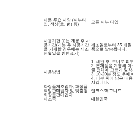
제품 주요 사양 (피부타
모든 피부 타입
입, 색상(호, 번) 등)
사용기한 또는 개봉 후 사
용기간(개봉 후 사용기간
제조일로부터 35 개월 
을 기재할 경우에는 제조
품으로 발송됩니다.
연월일을 병행표기)
1. 세안 후, 토너로 
2. 본제품을 개봉해 
굴 전체에 고르게 밀착
사용방법
3. 10-20분 정도 후
4. 피부 위에 남은 
시킵니다.
화장품제조업자, 화장품
책임판매업자 및 맞춤형
엔코스/매그니프
화장품판매업자
제조국
대한민국