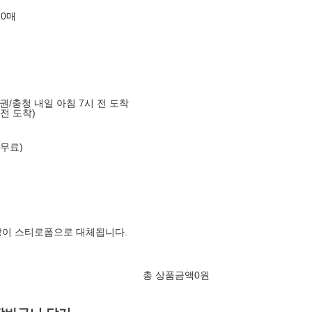
10매
도권/충청 내일 아침 7시 전 도착
 전 도착)
 무료)
장이 스티로폼으로 대체됩니다.
총 상품금액
0
원