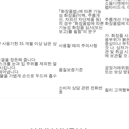
소듐디엔에이
펩타이드-5,
｢화장품법｣에 따른 기능
성 화장품(미백, 주름개
선, 자외선 차단제품 등)
주름개선 기
의 경우 “화장품법에 따른
화장품법에 따
기능성 화장품 심사(또는
보고)를 필함”의 문구
가. 화장품 
용부위가 붉은
/ 사용기한 31 개월 이상 남은 상
증상이나 부작
사용할 때의 주의사항
것 나. 상처가
관 및 취급 시
에 보관할 것
피부결을 정돈해 줍니다.
마스크를 눈과 입 주위를 제외한 얼
시킵니다.
공정거래위원
품질보증기준
에 떼어냅니다.
또는 보상 받
내용물을 가볍게 손으로 두드려 흡수
소비자 상담 관련 전화번
컬리 고객행복센
호