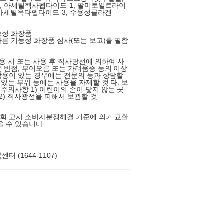
, 아세틸헥사펩타이드-1, 팔미토일트라이
 아세틸옥타펩타이드-3, 수용성콜라겐
능성 화장품
른 기능성 화장품 심사(또는 보고)를 필함
사용 시 또는 사용 후 직사광선에 의하여 사
 반점, 부어오름 또는 가려움증 등의 이상
용이 있는 경우에는 전문의 등과 상담할
 있는 부위 등에는 사용을 자제할 것 다. 보
 주의사항 1) 어린이의 손이 닿지 않는 곳
 2) 직사광선을 피해서 보관할 것
회 고시 소비자분쟁해결 기준에 의거 교환
을 수 있습니다.
터 (1644-1107)