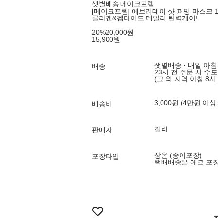
샛별배송
메이크프렘
[메이크프렘] 에브리데이 샷 퍼밍 마스크 
콜라겐&펩타이드 데일리 탄력케어!
20
%
20,000
원
15,900
원
샛별배송 · 내일 아침
배송
23시 전 주문 시 수
(그 외 지역 아침 8시
3,000원 (4만원 이상
배송비
컬리
판매자
상온 (종이포장)
포장타입
택배배송은 에코 포