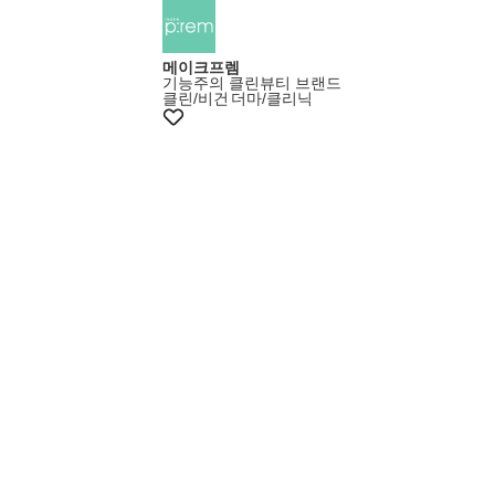
메이크프렘
기능주의 클린뷰티 브랜드
클린/비건
더마/클리닉