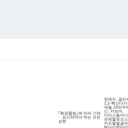
정제수, 글리
1,2-헥산다
세릴-10라우
신, 카보머,
｢화장품법｣에 따라 기재
다이소듐이디티
ㆍ표시하여야 하는 모든
트레할로오스
성분
카프릴릴글라이
틸다이펩타이