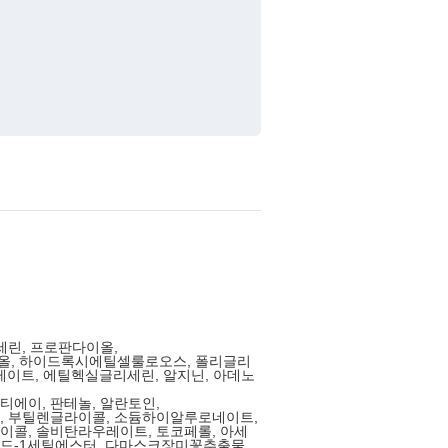
세린, 프로판다이올,
이올, 하이드록시에틸셀룰로오스, 폴리글리
레이트, 에틸헥실글리세린, 알지닌, 아데노
에이, 판테놀, 알란토인,
, 부틸렌글라이콜, 소듐하이알루로네이트,
콜, 솔비탄라우레이트, 토코페롤, 아세
드-1세틸에스터, 다마스크장미꽃추출물,