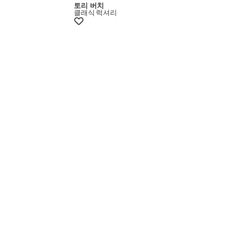
토리 버치
클래식
럭셔리