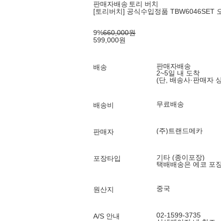
판매자배송
토리 버치
[토리버치] 공식수입정품 TBW6046SET
9
%
660,000
원
599,000
원
판매자배송
배송
2~5일 내 도착
(단, 배송사·판매자 
무료배송
배송비
(주)트랜드메카
판매자
기타 (종이포장)
포장타입
택배배송은 에코 포
중국
원산지
02-1599-3735
A/S 안내