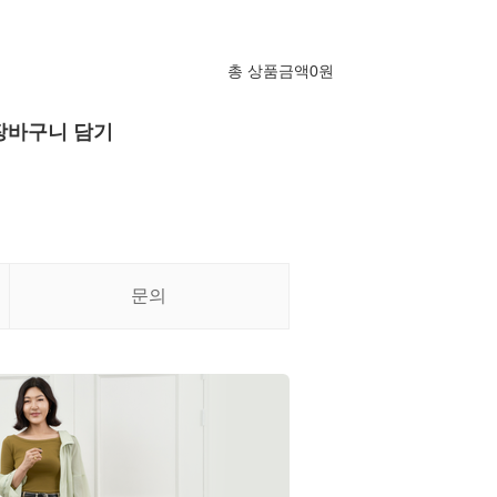
총 상품금액
0
원
장바구니 담기
문의