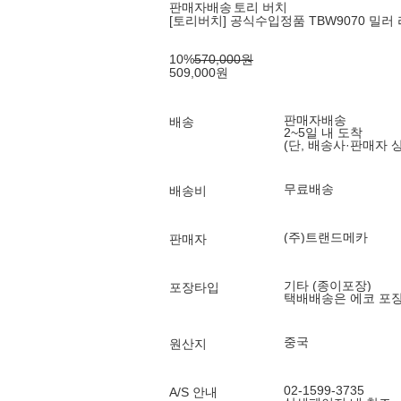
판매자배송
토리 버치
[토리버치] 공식수입정품 TBW9070 밀
10
%
570,000
원
509,000
원
판매자배송
배송
2~5일 내 도착
(단, 배송사·판매자 
무료배송
배송비
(주)트랜드메카
판매자
기타 (종이포장)
포장타입
택배배송은 에코 포
중국
원산지
02-1599-3735
A/S 안내