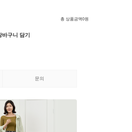
총 상품금액
0
원
장바구니 담기
문의