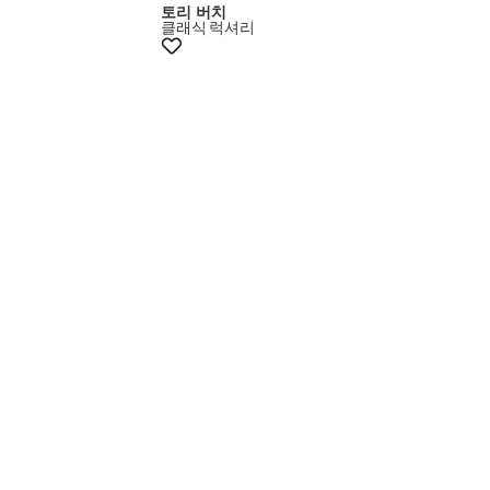
토리 버치
클래식
럭셔리