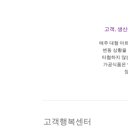
고객, 생
매주 대형 마
변동 상황을
타협하지 않
가공식품은 
정
고객행복센터