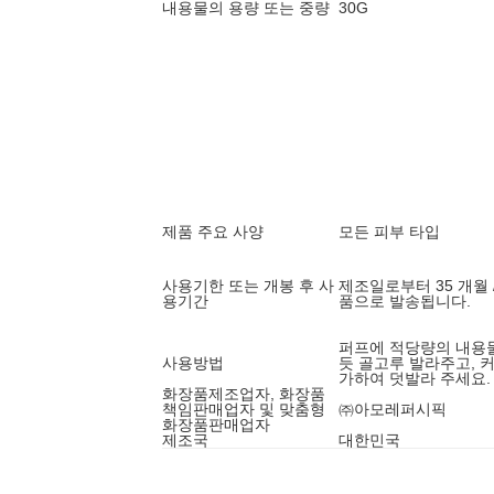
내용물의 용량 또는 중량
30G
제품 주요 사양
모든 피부 타입
사용기한 또는 개봉 후 사
제조일로부터 35 개월 
용기간
품으로 발송됩니다.
퍼프에 적당량의 내용물
사용방법
듯 골고루 발라주고, 
가하여 덧발라 주세요.
화장품제조업자, 화장품
책임판매업자 및 맞춤형
㈜아모레퍼시픽
화장품판매업자
제조국
대한민국