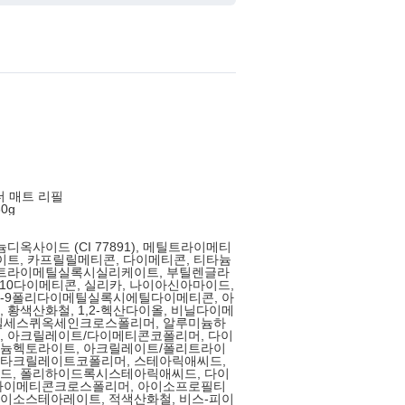
더 매트 리필
0g
디옥사이드 (CI 77891), 메틸트라이메티
이트, 카프릴릴메티콘, 다이메티콘, 티타늄
 트라이메틸실록시실리케이트, 부틸렌글라
-10다이메티콘, 실리카, 나이아신아마이드,
-9폴리다이메틸실록시에틸다이메티콘, 아
 황색산화철, 1,2-헥산다이올, 비닐다이메
실세스퀴옥세인크로스폴리머, 알루미늄하
, 아크릴레이트/다이메티콘코폴리머, 다이
늄헥토라이트, 아크릴레이트/폴리트라이
타크릴레이트코폴리머, 스테아릭애씨드,
드, 폴리하이드록시스테아릭애씨드, 다이
다이메티콘크로스폴리머, 아이소프로필티
이소스테아레이트, 적색산화철, 비스-피이