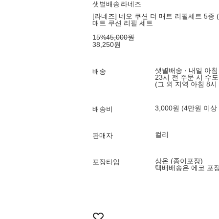
샛별배송
라네즈
[라네즈] 네오 쿠션 더 매트 리필세트 5종 (
매트 쿠션 리필 세트
15
%
45,000
원
38,250
원
샛별배송 · 내일 아침
배송
23시 전 주문 시 수
(그 외 지역 아침 8시
3,000원 (4만원 이상
배송비
컬리
판매자
상온 (종이포장)
포장타입
택배배송은 에코 포