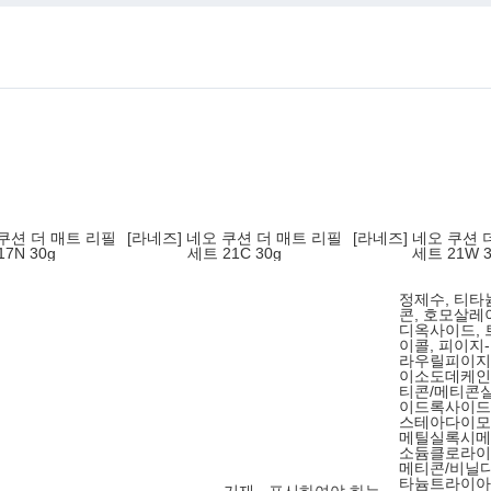
 쿠션 더 매트 리필
[라네즈] 네오 쿠션 더 매트 리필
[라네즈] 네오 쿠션 
7N 30g
세트 21C 30g
세트 21W 3
정제수, 티타늄
콘, 호모살레
디옥사이드,
이콜, 피이지
라우릴피이지
이소도데케인,
티콘/메티콘
이드록사이드
스테아다이모
메틸실록시메
소듐클로라이
메티콘/비닐
타늄트라이아