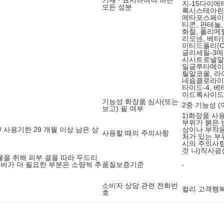
기재 · 표시하여야 하는
지-15다이
모든 성분
록시스테아린,
메타포스페이트
티콘, 판테놀
화철, 폴리메
리모넨, 베타
이티드폴리(C
글리세릴-3
시시트로넬알,
일글루타메이트
릴알코올, 라
네슘클로라이
타이드-4, 
이드록사이드
기능성 화장품 심사(또는
2중 기능성 
보고) 필 여부
1)화장품 사
부위가 붉은 
/ 사용기한 29 개월 이상 남은 상
상이나 부작용
사용할 때의 주의사항
처가 있는 부
시의 주의사항
것 나)직사광
을 취해 피부 결을 따라 두드리
커버가 더 필요한 부분은 소량씩 추
품질보증기준
-
소비자 상담 관련 전화번
컬리 고객행복센
호