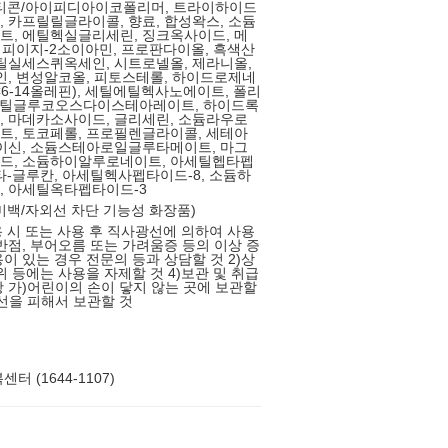
메티콘/아이피디아이코폴리머, 트라이하이드
 카프릴릴글라이콜, 향료, 합성왁스, 소듐
, 에틸헥실글리세린, 징크옥사이드, 메
, 피이지-2소이아민, 프로판다이올, 흑색산
틸실세스퀴옥세인, 시트로넬올, 제라니올,
인, 변성알코올, 피토스테롤, 하이드로제네
6-14올레핀), 세틸에틸헥사노에이트, 폴리
메틸글루코오스다이스테아레이트, 하이드록
 마데카소사이드, 글리세린, 소듐라우로
, 토코페롤, 프로필렌글라이콜, 세테아
이신, 소듐스테아로일글루타메이트, 마그
드, 소듐하이알루로네이트, 아세틸헵타펩
베타-글루칸, 아세틸헥사펩타이드-8, 소듐하
, 아세틸옥타펩타이드-3
(미백/자외선 차단 기능성 화장품)
용 시 또는 사용 후 직사광선에 의하여 사용
반점, 부어오름 또는 가려움증 등의 이상 증
이 있는 경우 전문의 등과 상담할 것 2)상
위 등에는 사용을 자제할 것 4)보관 및 취급
 가)어린이의 손이 닿지 않는 곳에 보관할
선을 피해서 보관할 것
터 (1644-1107)