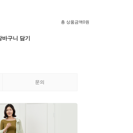
총 상품금액
0
원
장바구니 담기
문의