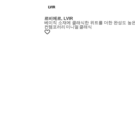
르비에르, LVIR
베이직 소재에 클래식한 위트를 더한 완성도 높
컨템포러리
미니멀
클래식