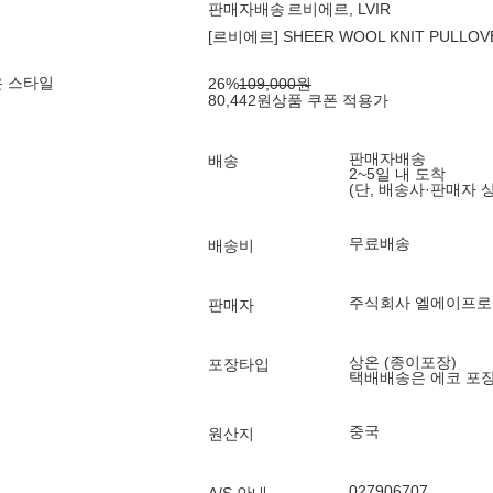
판매자배송
르비에르, LVIR
[르비에르] SHEER WOOL KNIT PULLOV
은 스타일
26
%
109,000
원
80,442
원
상품 쿠폰 적용가
판매자배송
배송
2~5일 내 도착
(단, 배송사·판매자 
무료배송
배송비
주식회사 엘에이프
판매자
상온 (종이포장)
포장타입
택배배송은 에코 포
중국
원산지
027906707