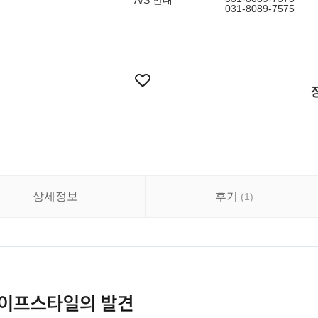
A/S 안내
031-8089-7575
상세정보
후기
(
1
)