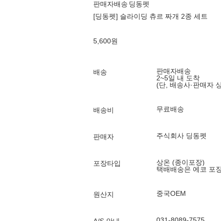
판매자배송
딩동펫
[딩동펫] 슬라이딩 츄르 짜개 2종 세트
5,600
원
판매자배송
배송
2~5일 내 도착
(단, 배송사·판매자 
무료배송
배송비
주식회사 딩동펫
판매자
상온 (종이포장)
포장타입
택배배송은 에코 포
중국OEM
원산지
031-8089-7575