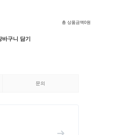
총 상품금액
0
원
장바구니 담기
문의