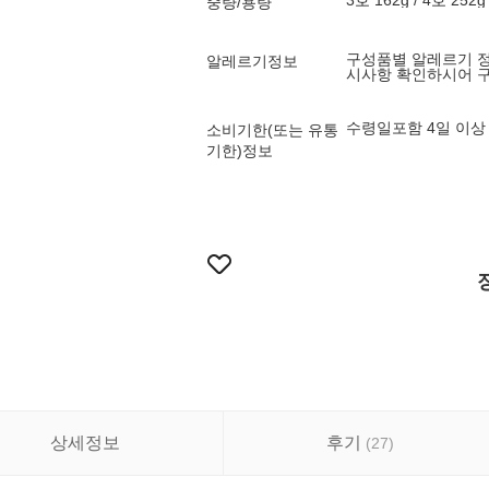
3호 162g / 4호 252g
중량/용량
구성품별 알레르기 정
알레르기정보
시사항 확인하시어 구
수령일포함 4일 이상
소비기한(또는 유통
기한)정보
상세정보
후기
(
27
)