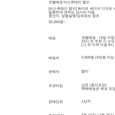
샛별배송
비스퀴테리 엠오
[비스퀴테리 엠오] 화이트 셰이커 디저트 세
달콤하게 전하는 감사의 마음
원산지:
상품설명/상세정보 참조
32,000
원
~
샛별배송 · 내일 아침
배송
23시 전 주문 시 수
(그 외 지역 아침 8시
3,000원 (4만원 이상
배송비
컬리
판매자
상온 (종이포장)
포장타입
택배배송은 에코 포
1상자
판매단위