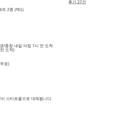
후기 27건
트 2종 (택1)
도권/충청 내일 아침 7시 전 도착
 전 도착)
 무료)
장이 스티로폼으로 대체됩니다.