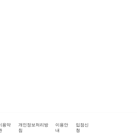
이용약
개인정보처리방
이용안
입점신
관
침
내
청