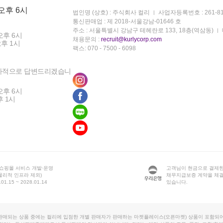
 오후 6시
법인명 (상호) : 주식회사 컬리
사업자등록번호 : 261-81
통신판매업 : 제 2018-서울강남-01646 호
주소 : 서울특별시 강남구 테헤란로 133, 18층(역삼동)
오후 6시
채용문의 :
recruit@kurlycorp.com
오후 1시
팩스: 070 - 7500 - 6098
차적으로 답변드리겠습니
오후 6시
후 1시
 쇼핑몰 서비스 개발·운영
고객님이 현금으로 결제한
물리적 인프라 제외)
채무지급보증 계약을 체
1.15 ~ 2028.01.14
있습니다.
판매되는 상품 중에는 컬리에 입점한 개별 판매자가 판매하는 마켓플레이스(오픈마켓) 상품이 포함되어