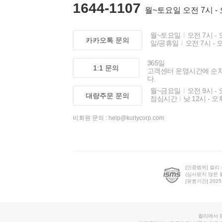
1644-1107
월~토요일 오전 7시 -
월~토요일
오전 7시 - 
카카오톡 문의
일/공휴일
오전 7시 - 
365일
1:1 문의
고객센터 운영시간에 순
다.
월~금요일
오전 9시 - 
대량주문 문의
점심시간
낮 12시 - 오
비회원 문의 :
help@kurlycorp.com
[인증범위] 컬리
(심사받지 않은 
[유효기간] 2025.0
컬리에서 