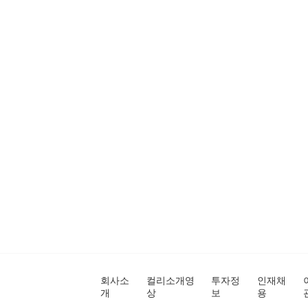
회사소
컬리소개영
투자정
인재채
개
상
보
용