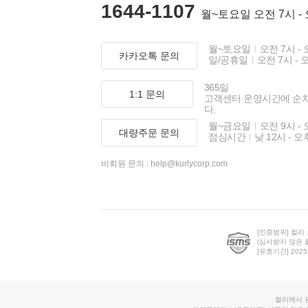
1644-1107
월~토요일 오전 7시 -
월~토요일
오전 7시 - 
카카오톡 문의
일/공휴일
오전 7시 - 
365일
1:1 문의
고객센터 운영시간에 순
다.
월~금요일
오전 9시 - 
대량주문 문의
점심시간
낮 12시 - 오
비회원 문의 :
help@kurlycorp.com
[인증범위] 컬리
(심사받지 않은 
[유효기간] 2025.0
컬리에서 