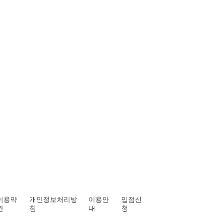
이용약
개인정보처리방
이용안
입점신
관
침
내
청