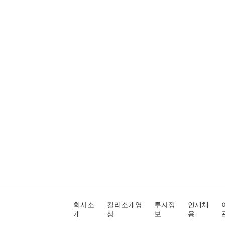
회사소
컬리소개영
투자정
인재채
개
상
보
용