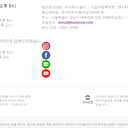
 오후 6시
법인명 (상호) : 주식회사 컬리
사업자등록번호 : 261-81
통신판매업 : 제 2018-서울강남-01646 호
주소 : 서울특별시 강남구 테헤란로 133, 18층(역삼동)
오후 6시
채용문의 :
recruit@kurlycorp.com
오후 1시
팩스: 070 - 7500 - 6098
차적으로 답변드리겠습니
오후 6시
후 1시
 쇼핑몰 서비스 개발·운영
고객님이 현금으로 결제한
물리적 인프라 제외)
채무지급보증 계약을 체
1.15 ~ 2028.01.14
있습니다.
판매되는 상품 중에는 컬리에 입점한 개별 판매자가 판매하는 마켓플레이스(오픈마켓) 상품이 포함되어