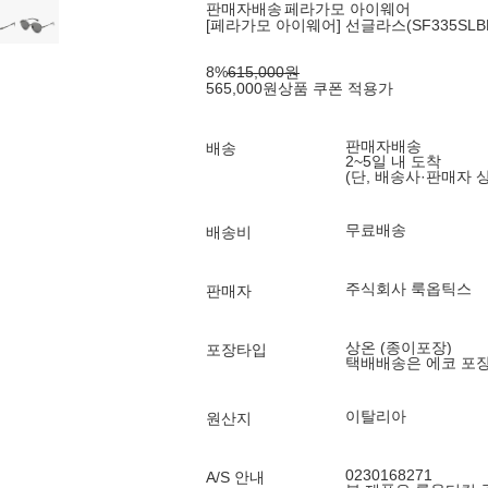
판매자배송
페라가모 아이웨어
[페라가모 아이웨어] 선글라스(SF335SLBK 
8
%
615,000
원
565,000
원
상품 쿠폰 적용가
판매자배송
배송
2~5일 내 도착
(단, 배송사·판매자 
무료배송
배송비
주식회사 룩옵틱스
판매자
상온 (종이포장)
포장타입
택배배송은 에코 포
이탈리아
원산지
0230168271
A/S 안내