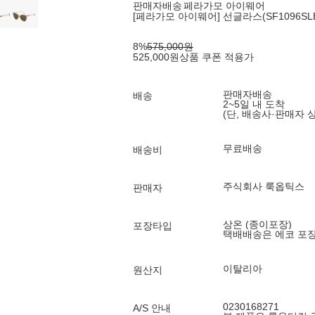
판매자배송
페라가모 아이웨어
[페라가모 아이웨어] 선글라스(SF1096SLBK 
8
%
575,000
원
525,000
원
상품 쿠폰 적용가
판매자배송
배송
2~5일 내 도착
(단, 배송사·판매자 
무료배송
배송비
주식회사 룩옵틱스
판매자
상온 (종이포장)
포장타입
택배배송은 에코 포
이탈리아
원산지
0230168271
A/S 안내