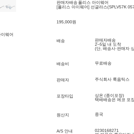
판매자배송
폴리스 아이웨어
[폴리스 아이웨어] 선글라스(SPLV57K 0579
195,000
원
아이웨어
판매자배송
배송
2~5일 내 도착
(단, 배송사·판매자 
무료배송
배송비
주식회사 룩옵틱스
판매자
상온 (종이포장)
포장타입
택배배송은 에코 포
중국
원산지
0230168271
A/S 안내