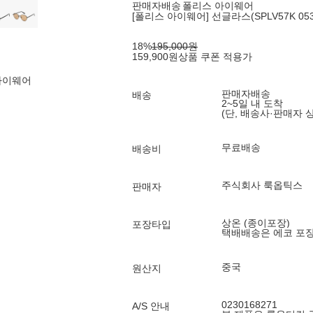
판매자배송
폴리스 아이웨어
[폴리스 아이웨어] 선글라스(SPLV57K 0531
18
%
195,000
원
159,900
원
상품 쿠폰 적용가
아이웨어
판매자배송
배송
2~5일 내 도착
(단, 배송사·판매자 
무료배송
배송비
주식회사 룩옵틱스
판매자
상온 (종이포장)
포장타입
택배배송은 에코 포
중국
원산지
0230168271
A/S 안내