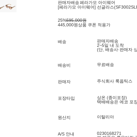
판매자배송
페라가모 아이웨어
[페라가모 아이웨어] 선글라스(SF3002SLBK 
25
%
595,000
원
445,000
원
상품 쿠폰 적용가
판매자배송
배송
2~5일 내 도착
(단, 배송사·판매자 
무료배송
배송비
주식회사 룩옵틱스
판매자
상온 (종이포장)
포장타입
택배배송은 에코 포
이탈리아
원산지
0230168271
A/S 안내