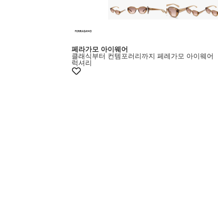
페라가모 아이웨어
클래식부터 컨템포러리까지 페레가모 아이웨어
럭셔리