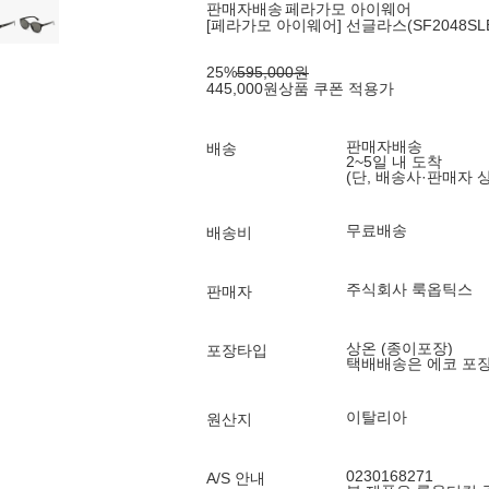
판매자배송
페라가모 아이웨어
[페라가모 아이웨어] 선글라스(SF2048SLBK 
25
%
595,000
원
445,000
원
상품 쿠폰 적용가
판매자배송
배송
2~5일 내 도착
(단, 배송사·판매자 
무료배송
배송비
주식회사 룩옵틱스
판매자
상온 (종이포장)
포장타입
택배배송은 에코 포
이탈리아
원산지
0230168271
A/S 안내