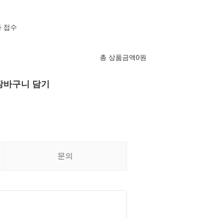
 접수
총 상품금액
0
원
장바구니 담기
문의