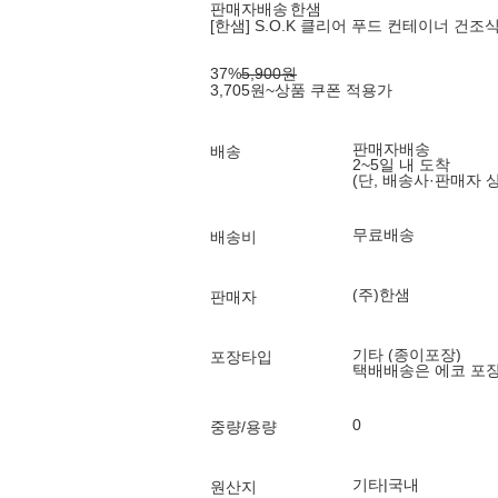
판매자배송
한샘
[한샘] S.O.K 클리어 푸드 컨테이너 건조
37
%
5,900
원
3,705
원
~
상품 쿠폰 적용가
판매자배송
배송
2~5일 내 도착
(단, 배송사·판매자 
무료배송
배송비
(주)한샘
판매자
기타 (종이포장)
포장타입
택배배송은 에코 포
0
중량/용량
기타|국내
원산지