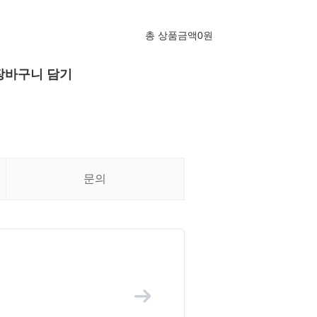
총 상품금액
0
원
장바구니 담기
문의