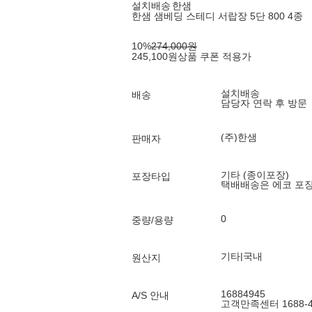
설치배송
한샘
한샘 샘베딩 스테디 서랍장 5단 800 4종
10
%
274,000
원
245,100
원
상품 쿠폰 적용가
설치배송
배송
담당자 연락 후 방문
(주)한샘
판매자
기타 (종이포장)
포장타입
택배배송은 에코 포
0
중량/용량
기타|국내
원산지
16884945
A/S 안내
고객만족센터 1688-4