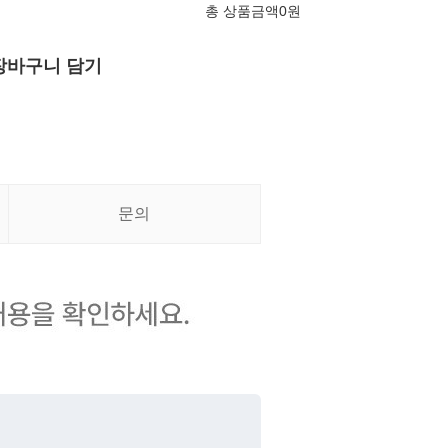
총 상품금액
0
원
장바구니 담기
문의