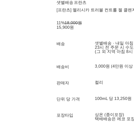
샛별배송
프란츠
[프란츠] 멜리시카 트러블 컨트롤 젤 클렌저 
11
%
18,000
원
15,900
원
샛별배송 · 내일 아침
배송
23시 전 주문 시 수
(그 외 지역 아침 8시
3,000원 (4만원 이상
배송비
컬리
판매자
100mL 당 13,250원
단위 당 가격
상온 (종이포장)
포장타입
택배배송은 에코 포