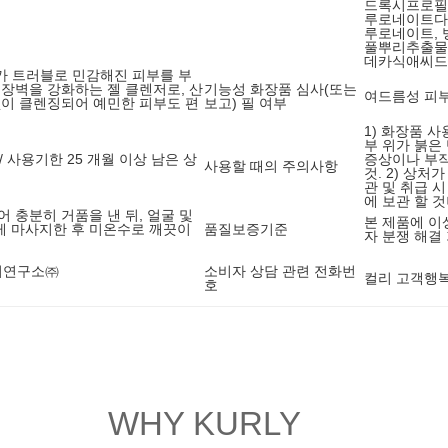
드록시프로필
루로네이트다
루로네이트, 
풀뿌리추출물,
데카식애씨드
가 트러블로 민감해진 피부를 부
 장벽을 강화하는 젤 클렌저로, 산
기능성 화장품 심사(또는
여드름성 피부
없이 클렌징되어 예민한 피부도 편
보고) 필 여부
1) 화장품 
부 위가 붉은
/ 사용기한 25 개월 이상 남은 상
증상이나 부작
사용할 때의 주의사항
것. 2) 상처
관 및 취급 
에 보관 할 
 충분히 거품을 낸 뒤, 얼굴 및
본 제품에 이
게 마사지한 후 미온수로 깨끗이
품질보증기준
자 분쟁 해결
서연구소㈜
소비자 상담 관련 전화번
컬리 고객행복센
호
WHY KURLY