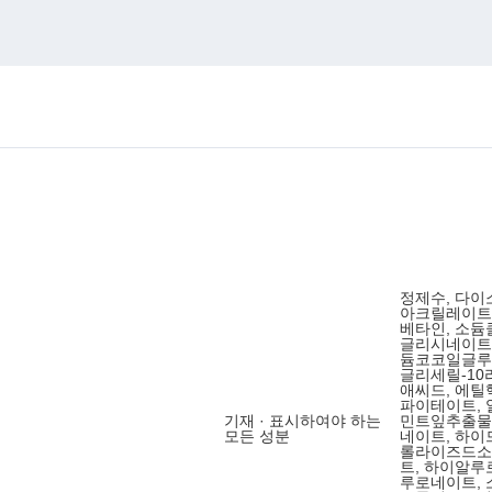
정제수, 다
아크릴레이트
베타인, 소듐
글리시네이트,
듐코코일글루타
글리세릴-10
애씨드, 에틸
파이테이트, 
기재 · 표시하여야 하는
민트잎추출물
모든 성분
네이트, 하
롤라이즈드소
트, 하이알루
루로네이트,