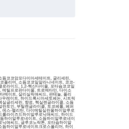
이소듐코코암포다이아세테이트, 글리세린,
코폴리머, 소듐코코일알라니네이트, 코코-
클로라이드, 1,2-헥산다이올, 포타슘코코일
 메틸프로판다이올, 트로메타민, 다이소
메이트, 살리실릭애씨드, 판테놀, 폴리
라우레이트, 하이드록시아세토페논, 시트릭
헥실글리세린, 향료, 헥실렌글라이콜, 소듐
알란토인, 부틸렌글라이콜, 토코페롤, 페퍼
, 에스-멜리틴, 다이메틸실란올하이알루로
이드롤라이즈드하이알루로닉애씨드, 하이드
듐하이알루로네이트, 소듐하이알루로네이
로닉애씨드, 글루코노락톤, 포타슘하이알
 소듐하이알루로네이트크로스폴리머, 하이