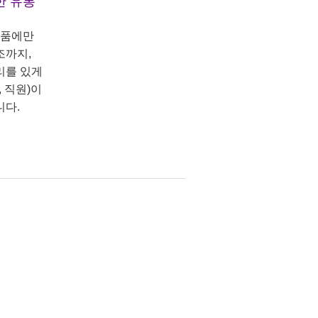
한 유통
상품에만
조까지,
리를 있게
 직원)이
니다.