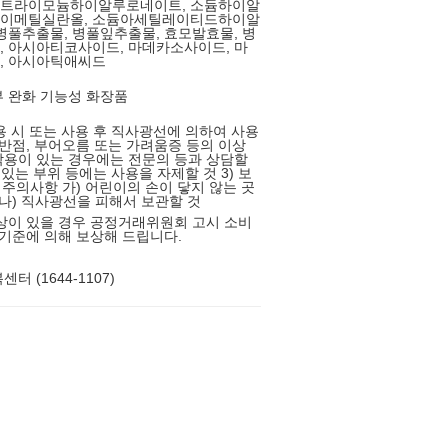
트라이모늄하이알루로네이트, 소듐하이알
이메틸실란올, 소듐아세틸레이티드하이알
병풀추출물, 병풀잎추출물, 효모발효물, 병
 아시아티코사이드, 마데카소사이드, 마
, 아시아틱애씨드
 완화 기능성 화장품
사용 시 또는 사용 후 직사광선에 의하여 사용
 반점, 부어오름 또는 가려움증 등의 이상
용이 있는 경우에는 전문의 등과 상담할
가 있는 부위 등에는 사용을 자제할 것 3) 보
시 주의사항 가) 어린이의 손이 닿지 않는 곳
것나) 직사광선을 피해서 보관할 것
상이 있을 경우 공정거래위원회 고시 소비
 기준에 의해 보상해 드립니다.
터 (1644-1107)