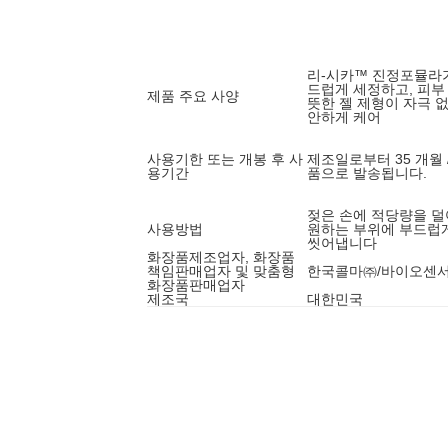
리-시카™ 진정포뮬라
드럽게 세정하고, 피부
제품 주요 사양
뜻한 젤 제형이 자극 
안하게 케어
사용기한 또는 개봉 후 사
제조일로부터 35 개월 
용기간
품으로 발송됩니다.
젖은 손에 적당량을 덜어
사용방법
원하는 부위에 부드럽
씻어냅니다
화장품제조업자, 화장품
책임판매업자 및 맞춤형
한국콜마㈜/바이오센
화장품판매업자
제조국
대한민국