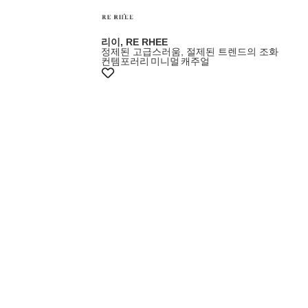
리이, RE RHEE
정제된 고급스러움, 절제된 트렌드의 조화
컨템포러리
미니멀
캐주얼