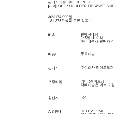
판매자배송
리이, RE RHEE
[리이] OFF-SHOULDER TIE-WAIST SHI
30
%
174,000
원
121,278
원
상품 쿠폰 적용가
판매자배송
배송
2~5일 내 도착
(단, 배송사·판매자 
무료배송
배송비
주식회사 리이코오
판매자
기타 (종이포장)
포장타입
택배배송은 에코 포
국산
원산지
01091277750
A/S 안내