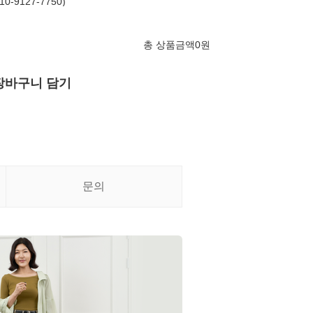
-9127-7750)
총 상품금액
0
원
장바구니 담기
문의