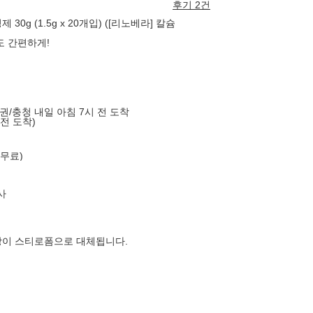
후기 2건
0g (1.5g x 20개입) ([리노베라] 칼슘
도 간편하게!
도권/충청 내일 아침 7시 전 도착
 전 도착)
 무료)
사
장이 스티로폼으로 대체됩니다.