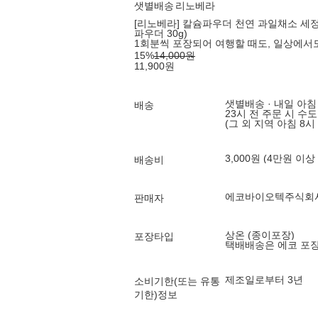
샛별배송
리노베라
[리노베라] 칼슘파우더 천연 과일채소 세정제 3
파우더 30g)
1회분씩 포장되어 여행할 때도, 일상에서
15
%
14,000
원
11,900
원
샛별배송 · 내일 아침
배송
23시 전 주문 시 수
(그 외 지역 아침 8시
3,000원 (4만원 이상
배송비
에코바이오텍주식회
판매자
상온 (종이포장)
포장타입
택배배송은 에코 포
제조일로부터 3년
소비기한(또는 유통
기한)정보