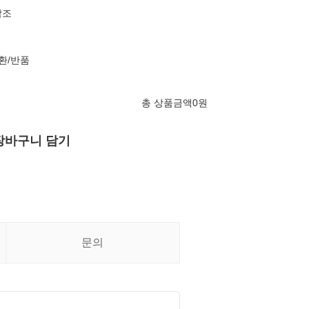
참조
환/반품
총 상품금액
0
원
장바구니 담기
문의